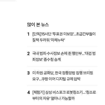
패밀리사이트
마켓파워
아투TV
대학동문골프최강전
많이 본 뉴스
1
[단독]15사단 ‘투표권 미보장’…초급간부들이
질책 두려워 ‘자체누락’
2
국내 범죄·수사정보 손에 쥔 행안부…‘대검 범
죄정보’ 중수청 승계
3
미 하원 공화당, 한국 정통망법 집행 브리핑
요구…쿠팡 이어 디지털 규제 압박
4
[체험기] 삼성 비스포크 로봇청소기…‘청소로
부터의 자유’ 얼마나 가능할까