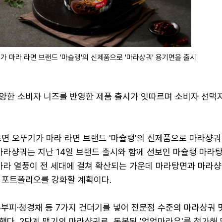
가 마라 라면 브랜드 '마슐랭'의 신제품으로 '마라샹궈' 용기면을 출시
양한 소비자 니즈를 반영한 제품 출시가 잇따르며 소비자 선택
르면 오뚜기가 마라 라면 브랜드 '마슐랭'의 신제품으로 마라샹궈
마라샹궈는 지난 14일 브랜드 출시와 함께 선보인 마슐랭 마라
 마라 열풍이 전 세대에 걸쳐 확산되는 가운데 마라탕면과 마라샹
 포트폴리오를 강화할 계획이다.
두부피·청경채 등 7가지 건더기를 넣어 전문점 수준의 마라샹궈 
다. 2단계 맵기의 마라샹궈로, 동봉된 '얼얼마라유'를 첨가해