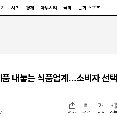
정치
사회
경제
아투시티
국제
문화·스포츠
경제
아투시티
국제
경제일반
종합
세계일반
정책
메트로
아시아·호주
금융·증권
경기·인천
북미
산업
세종·충청
중남미
IT·과학
영남
유럽
제품 내놓는 식품업계…소비자 선
부동산
호남
중동·아프리
유통
강원
중기·벤처
제주
01
공유하기
읽기모드
글자크기
기사듣
인스타그램