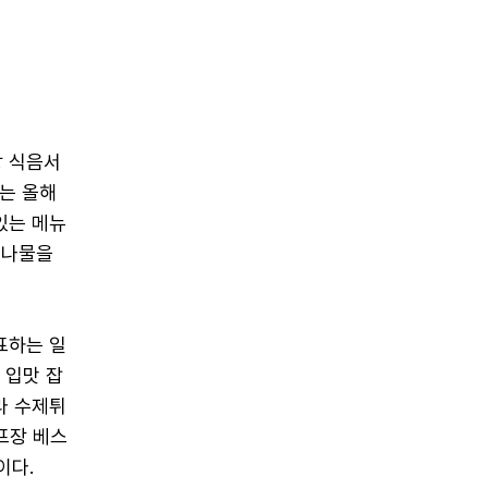
장 식음서
는 올해
있는 메뉴
 나물을
표하는 일
 입맛 잡
라 수제튀
프장 베스
이다.