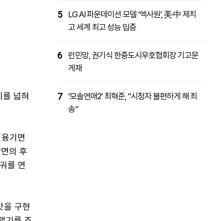
5
LG AI 파운데이션 모델 ‘엑사원’, 美·中 제치
고 세계 최고 성능 입증
6
런민망, 권기식 한중도시우호협회장 기고문
게재
지를 넓혀
7
‘모솔연애2’ 최혁준, “시청자 불편하게 해 죄
송”
 용기면
탕면의 후
궈를 연
맛을 구현
 맵기를 조