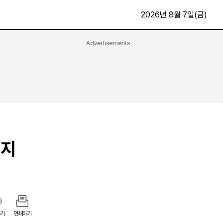
2026년 8월 7일(금)
Advertisements
문화·스포츠
최신
전체
방송
지면보기
가요
구독신청
영화
First Edition
문화
후원하기
택지
카
종교
제보24시
스포츠
알립니다
여행
기
인쇄하기