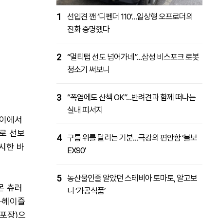
1
선입견 깬 ‘디펜더 110’…일상형 오프로더의
진화 증명했다
2
“멀티탭 선도 넘어가네”…삼성 비스포크 로봇
청소기 써보니
3
“폭염에도 산책 OK”…반려견과 함께 떠나는
실내 피서지
사이에서
로 선보
4
구름 위를 달리는 기분…극강의 편안함 ‘볼보
시한 바
EX90’
5
농산물인줄 알았던 스테비아 토마토, 알고보
몬 츄러
니 ‘가공식품’
오·헤이즐
(포장)으