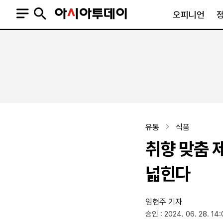
오피니언
오피니언
정치
사회
사설
정치일반
사회일반
칼럼·기고
청와대
사건·사고
기자의 눈
국회·정당
법원·검찰
피플
북한
교육·행정
유통
식품
외교
노동·복지·환경
취향 맞춤 
국방
보건·의학
정부
넓힌다
임현주 기자
SNS
승인 : 2024. 06. 28. 14:
뉴스스탠드
네이버블로그
아투TV(유튜브)
페이스북