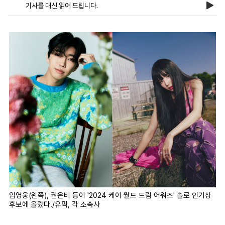
기사를 대신 읽어 드립니다.
마
운
대
켓
세
학
파
동
워
문
골
프
임영웅(왼쪽), 권은비 등이 '2024 케이 월드 드림 어워즈' 솔로 인기상
후보에 올랐다./유픽, 각 소속사