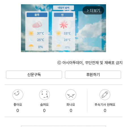
더보기
arrow_forward_ios
ⓒ 아시아투데이, 무단전재 및 재배포 금지
Unmute
신문구독
후원하기
좋아요
슬퍼요
화나요
후속기사 원해요
0
0
0
0