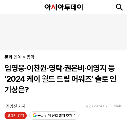
뉴
최
속
정
사
경
국
오
피
아
문
포
스
신
보
치
회
제
제
피
플
투
화
토
니
시
·
문화·연예
언
티
스
>
음악
포
임영웅·이찬원·영탁·권은비·이영지 등
츠
‘2024 케이 월드 드림 어워즈’ 솔로 인
ENGLISH
中
Tiếng
기상은?
文
Việt
김영진 기자
승인 : 2024.07.19 08:40
지
신
후
제
회
앱
앱에서 읽기
구글 검색 선호 출처 추가
면
문
원
보
사
설
보
구
하
24
소
치
기
독
기
시
개