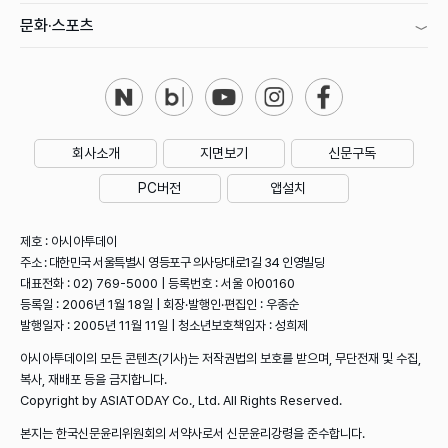
문화·스포츠
회사소개
지면보기
신문구독
PC버전
앱설치
제호 : 아시아투데이
주소 : 대한민국 서울특별시 영등포구 의사당대로1길 34 인영빌딩
대표전화 : 02) 769-5000 | 등록번호 : 서울 아00160
등록일 : 2006년 1월 18일 | 회장·발행인·편집인 : 우종순
발행일자 : 2005년 11월 11일 | 청소년보호책임자 : 성희제
아시아투데이의 모든 콘텐츠(기사)는 저작권법의 보호를 받으며, 무단전재 및 수집,
복사, 재배포 등을 금지합니다.
Copyright by ASIATODAY Co., Ltd. All Rights Reserved.
본지는 한국신문윤리위원회의 서약사로서 신문윤리강령을 준수합니다.