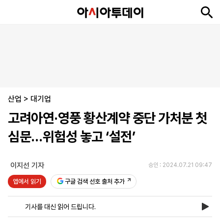
뉴
최
속
정
사
경
국
오
피
아
문
포
스
신
보
치
회
제
제
피
플
투
화
토
니
시
·
산업
언
티
스
>
대기업
포
고려아연·영풍 황산계약 중단 가처분 첫
츠
심문…위험성 놓고 ‘설전’
ENGLISH
中
Tiếng
文
Việt
이지선 기자
승인 : 2024.07.21 09:47
앱에서 읽기
구글 검색 선호 출처 추가
지
신
후
제
회
앱
면
문
원
보
사
설
기사를 대신 읽어 드립니다.
보
구
하
24
소
치
기
독
기
시
개