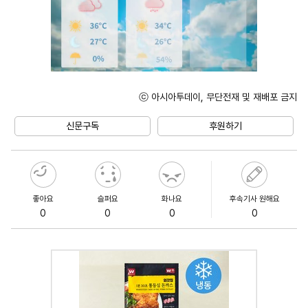
ⓒ 아시아투데이, 무단전재 및 재배포 금지
Mute
신문구독
후원하기
좋아요
슬퍼요
화나요
후속기사 원해요
0
0
0
0