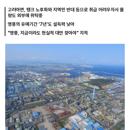
고려아연, 탱크 노후화와 지역민 반대 등으로 취급 어려우자사 물
량도 외부에 위탁중
마
운
대
영풍의 유예기간 '7년'도 설득력 낮아
켓
세
학
파
동
"영풍, 지금이라도 현실적 대안 찾아야" 지적
워
문
골
프