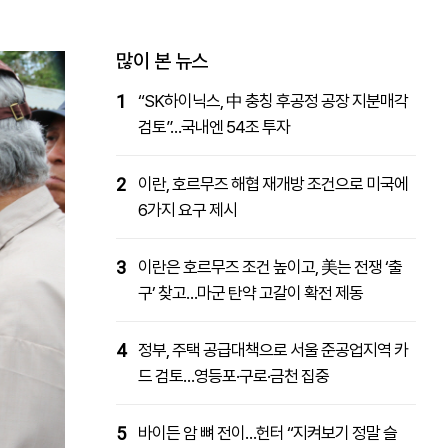
패밀리사이트
마켓파워
아투TV
대학동문골프최강전
많이 본 뉴스
1
“SK하이닉스, 中 충칭 후공정 공장 지분매각
검토”…국내엔 54조 투자
2
이란, 호르무즈 해협 재개방 조건으로 미국에
6가지 요구 제시
3
이란은 호르무즈 조건 높이고, 美는 전쟁 ‘출
구’ 찾고…마군 탄약 고갈이 확전 제동
4
정부, 주택 공급대책으로 서울 준공업지역 카
드 검토…영등포·구로·금천 집중
5
바이든 암 뼈 전이…헌터 “지켜보기 정말 슬