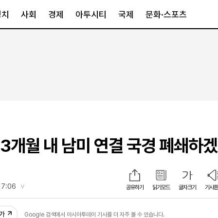
정치
사회
경제
아투시티
국제
문화·스포츠
경제
아투시티
국제
경제일반
종합
세계일반
정책
메트로
아시아·호주
금융·증권
경기·인천
북미
산업
세종·충청
중남미
IT·과학
영남
유럽
~3개월 내 남미 연결 국경 폐쇄하겠
부동산
호남
중동·아프리
유통
강원
중기·벤처
제주
17:06
공유하기
읽기모드
글자크기
기사듣
34
인스타그램
추가
Google 검색에서 아시아투데이 기사를 더 자주 볼 수 있습니다.