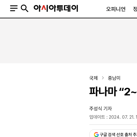
오피니언
오피니언
정치
사회
사설
정치일반
사회일반
칼럼·기고
청와대
사건·사고
기자의 눈
국회·정당
법원·검찰
피플
북한
교육·행정
국제
중남미
외교
노동·복지·환경
파나마 “2
국방
보건·의학
정부
주성식 기자
업데이트 : 2024. 07. 21. 
승인 : 2024. 07. 21. 16:
SNS
뉴스스탠드
네이버블로그
아투TV(유튜브)
페이스북
구글 검색 선호 출처 