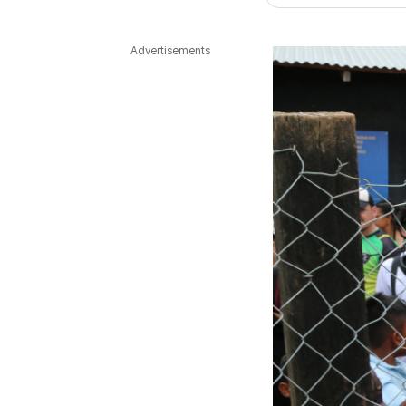
다국어뉴스
ENGLISH
Tiếng Việt
中文
Advertisements