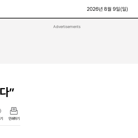
2026년 8월 9일(일)
Advertisements
문화·스포츠
최신
전체
방송
지면보기
가요
구독신청
영화
First Edition
문화
후원하기
다”
카
종교
제보24시
스포츠
알립니다
여행
기
인쇄하기