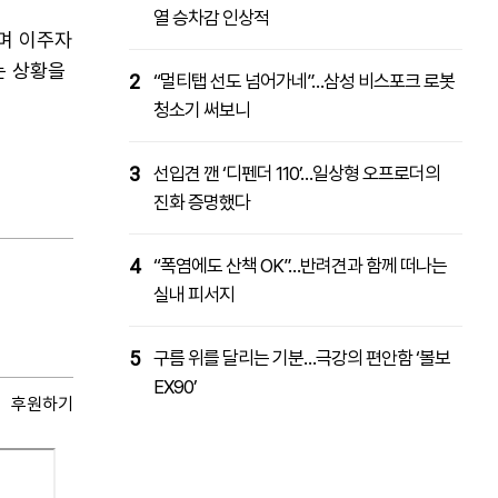
열 승차감 인상적
이며 이주자
는 상황을
2
“멀티탭 선도 넘어가네”…삼성 비스포크 로봇
청소기 써보니
3
선입견 깬 ‘디펜더 110’…일상형 오프로더의
진화 증명했다
4
“폭염에도 산책 OK”…반려견과 함께 떠나는
실내 피서지
5
구름 위를 달리는 기분…극강의 편안함 ‘볼보
EX90’
후원하기