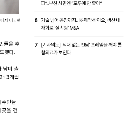
퍼”...부친 사면엔 “모두에 안 좋아”
6
기술 넘어 공장까지…K-제약·바이오, 생산 내
소에서 미국행
재화로 ‘실속형’ M&A
주민들을 추
7
[기자의눈] ‘의대 없는 전남’ 프레임을 깨야 통
도했다.
합의료가 보인다
 남미 출
2~3개월
이주민들
이곳을 건