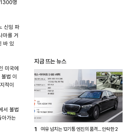
1300명
노 신임 파
나마를 거
 바 있
지금 뜨는 뉴스
인 미국에
 불법 이
 지적이
에서 불법
 돌아가는
1
여유 넘치는 12기통 엔진의 품격… 안락한 2