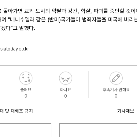
 돌아가면 교외 도시의 약탈과 강간, 학살, 파괴를 중단할 것
라며 "베네수엘라 같은 (반미)국가들이 범죄자들을 미국에 버리
겠다"고 말했다.
iatoday.co.kr
슬퍼요
화나요
후속기사 원해요
0
0
0
재 및 재배포 금지
기사제보