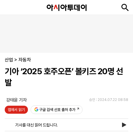
뉴
최
속
정
사
경
국
오
피
아
문
포
스
신
보
치
회
제
제
피
플
투
화
토
니
시
·
산업
언
티
스
>
자동차
포
기아 ‘2025 호주오픈’ 볼키즈 20명 선
츠
발
ENGLISH
中
Tiếng
文
Việt
강태윤 기자
승인 : 2024.07.22 08:58
앱에서 읽기
구글 검색 선호 출처 추가
지
신
후
제
회
앱
면
문
원
보
사
설
기사를 대신 읽어 드립니다.
보
구
하
24
소
치
기
독
기
시
개