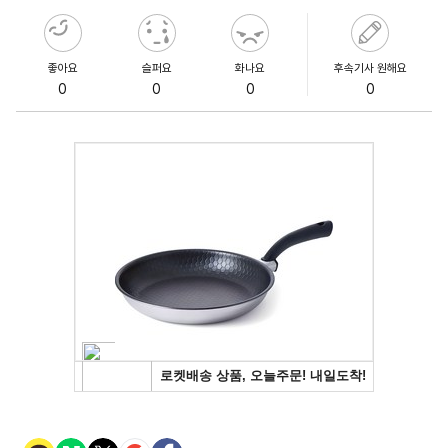
좋아요
슬퍼요
화나요
후속기사 원해요
0
0
0
0