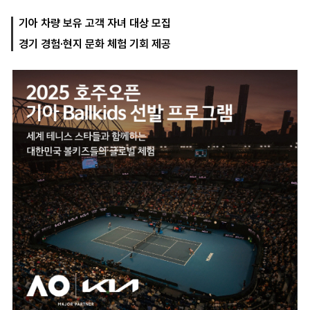
기아 차량 보유 고객 자녀 대상 모집
경기 경험·현지 문화 체험 기회 제공
마
운
대
켓
세
학
파
동
워
문
골
프