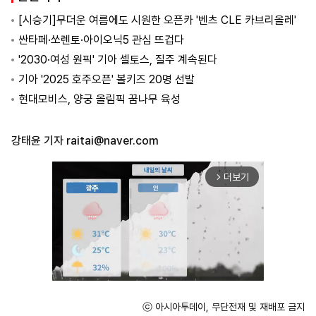
[시승기]무더운 여름에도 시원한 오픈카 '벤츠 CLE 카브리올레'
싼타페·쏘렌토·아이오닉5 관심 뜨겁다
'2030·여성 원픽' 기아 셀토스, 질주 계속된다
기아 '2025 호주오픈' 볼키즈 20명 선발
현대모비스, 양궁 올림픽 꿈나무 육성
강태윤 기자
raitai@naver.com
더보기
arrow_forward_ios
ⓒ 아시아투데이, 무단전재 및 재배포 금지