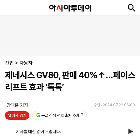
뉴
최
속
정
사
경
국
오
피
아
문
포
스
신
보
치
회
제
제
피
플
투
화
토
니
시
·
산업
언
티
스
>
자동차
포
제네시스 GV80, 판매 40%↑…페이스
츠
리프트 효과 ‘톡톡’
ENGLISH
中
Tiếng
文
Việt
강태윤 기자
승인 : 2024.07.22 06:00
앱에서 읽기
구글 검색 선호 출처 추가
지
신
후
제
회
앱
면
문
원
보
사
설
기사를 대신 읽어 드립니다.
보
구
하
24
소
치
기
독
기
시
개