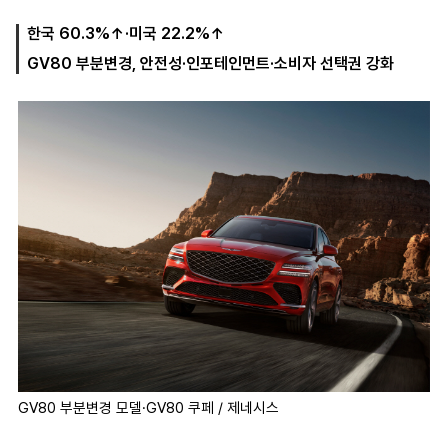
한국 60.3%↑·미국 22.2%↑
GV80 부분변경, 안전성·인포테인먼트·소비자 선택권 강화
마
운
대
켓
세
학
파
동
워
문
골
프
GV80 부분변경 모델·GV80 쿠페 / 제네시스