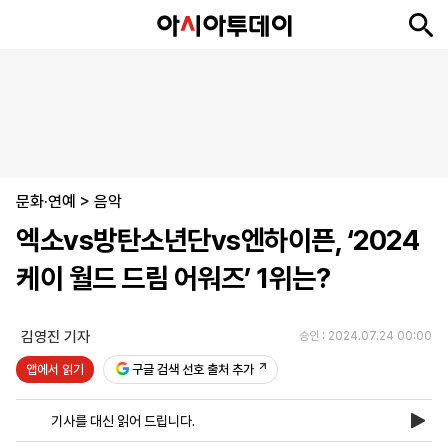
뉴
최
속
정
사
경
국
오
피
아
문
포
스
신
보
치
회
제
제
피
플
투
화
토
니
시
·
문화·연예
언
티
스
>
음악
포
엑소vs방탄소년단vs엔하이픈, ‘2024
츠
케이 월드 드림 어워즈’ 1위는?
ENGLISH
中
Tiếng
文
Việt
김영진 기자
승인 : 2024.07.24 00:00
앱에서 읽기
구글 검색 선호 출처 추가
지
신
후
제
회
앱
면
문
원
보
사
설
기사를 대신 읽어 드립니다.
보
구
하
24
소
치
기
독
기
시
개