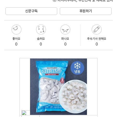
Unmute
신문구독
후원하기
좋아요
슬퍼요
화나요
후속기사 원해요
0
0
0
0