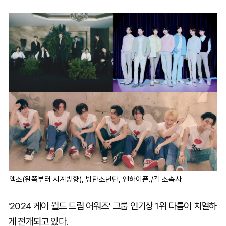
마
운
대
켓
세
학
파
동
워
문
골
프
엑소(왼쪽부터 시계방향), 방탄소년단, 엔하이픈./각 소속사
'2024 케이 월드 드림 어워즈' 그룹 인기상 1위 다툼이 치열하
게 전개되고 있다.