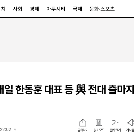
정치
사회
경제
아투시티
국제
문화·스포츠
경제
아투시티
국제
경제일반
종합
세계일반
정책
메트로
아시아·호주
금융·증권
경기·인천
북미
산업
세종·충청
중남미
IT·과학
영남
유럽
내일 한동훈 대표 등 與 전대 출마자
부동산
호남
중동·아프리
유통
강원
청
중기·벤처
제주
인스타그램
22:02
공유하기
읽기모드
글자크기
기사듣