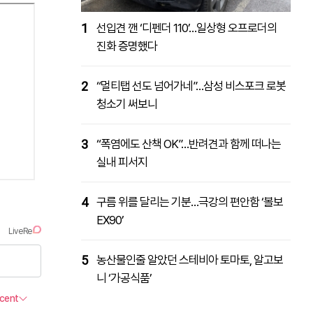
1
선입견 깬 ‘디펜더 110’…일상형 오프로더의
진화 증명했다
2
“멀티탭 선도 넘어가네”…삼성 비스포크 로봇
청소기 써보니
3
“폭염에도 산책 OK”…반려견과 함께 떠나는
실내 피서지
4
구름 위를 달리는 기분…극강의 편안함 ‘볼보
EX90’
5
농산물인줄 알았던 스테비아 토마토, 알고보
니 ‘가공식품’