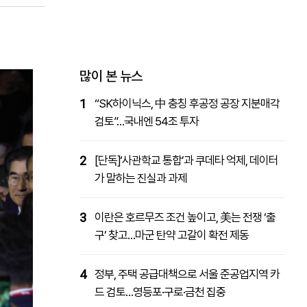
패밀리사이트
마켓파워
아투TV
대학동문골프최강전
많이 본 뉴스
1
“SK하이닉스, 中 충칭 후공정 공장 지분매각
검토”…국내엔 54조 투자
2
[단독]‘사관학교 통합’과 쿠데타 억제, 데이터
가 말하는 진실과 과제
3
이란은 호르무즈 조건 높이고, 美는 전쟁 ‘출
구’ 찾고…마군 탄약 고갈이 확전 제동
4
정부, 주택 공급대책으로 서울 준공업지역 카
드 검토…영등포·구로·금천 집중