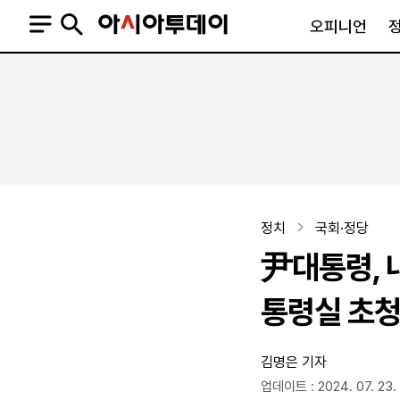
오피니언
오피니언
정치
사회
사설
정치일반
사회일반
칼럼·기고
청와대
사건·사고
기자의 눈
국회·정당
법원·검찰
피플
북한
교육·행정
정치
국회·정당
외교
노동·복지·환경
尹대통령, 
국방
보건·의학
정부
통령실 초
김명은 기자
SNS
뉴스스탠드
네이버블로그
아투TV(유튜브)
페이스북
업데이트 : 2024. 07. 23. 