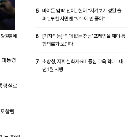
5
바이든 암 뼈 전이…헌터 “지켜보기 정말 슬
퍼”...부친 사면엔 “모두에 안 좋아”
6
[기자의눈] ‘의대 없는 전남’ 프레임을 깨야 통
해 당원들에
합의료가 보인다
산 대통령
7
소방청, 지휘·실화재·RIT 중심 교육 확대…내
년 1월 시행
대통령실로
 포함될