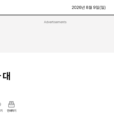
2026년 8월 9일(일)
Advertisements
문화·스포츠
최신
전체
방송
지면보기
가요
구독신청
영화
First Edition
문화
후원하기
 대
카
종교
제보24시
스포츠
알립니다
여행
기
인쇄하기