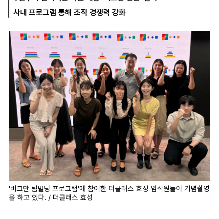
사내 프로그램 통해 조직 경쟁력 강화
마
운
대
켓
세
학
파
동
워
문
골
프
'버크만 팀빌딩 프로그램'에 참여한 더클래스 효성 임직원들이 기념촬영
을 하고 있다. / 더클래스 효성