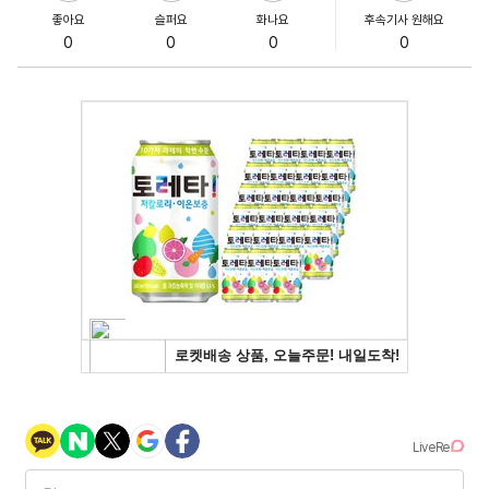
좋아요
슬퍼요
화나요
후속기사 원해요
0
0
0
0