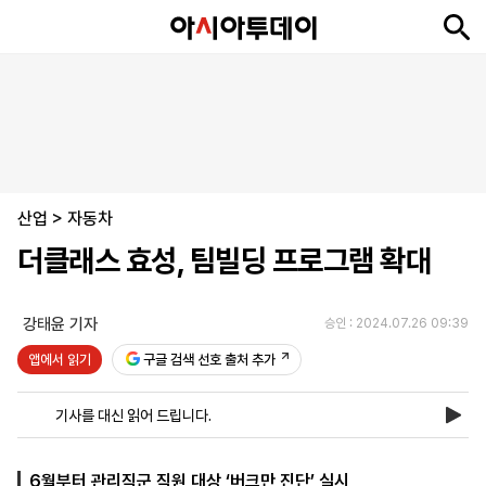
뉴
최
속
정
사
경
국
오
피
아
문
포
스
신
보
치
회
제
제
피
플
투
화
토
니
시
·
산업
언
티
스
>
자동차
포
더클래스 효성, 팀빌딩 프로그램 확대
츠
강태윤 기자
승인 : 2024.07.26 09:39
ENGLISH
中
Tiếng
文
Việt
앱에서 읽기
구글 검색 선호 출처 추가
기사를 대신 읽어 드립니다.
지
신
후
제
회
앱
면
문
원
보
사
설
보
구
하
24
소
치
6월부터 관리직군 직원 대상 ‘버크만 진단’ 실시
기
독
기
시
개