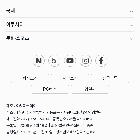
국제
아투시티
문화·스포츠
회사소개
지면보기
신문구독
PC버전
앱설치
제호 : 아시아투데이
주소 : 대한민국 서울특별시 영등포구 의사당대로1길 34 인영빌딩
대표전화 : 02) 769-5000 | 등록번호 : 서울 아00160
등록일 : 2006년 1월 18일 | 회장·발행인·편집인 : 우종순
발행일자 : 2005년 11월 11일 | 청소년보호책임자 : 성희제