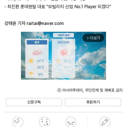
최진환 롯데렌탈 대표 "모빌리티 산업 No.1 Player 되겠다"
강태윤 기자
raitai@naver.com
더보기
arrow_forward_ios
ⓒ 아시아투데이, 무단전재 및 재배포 금지
Mute
신문구독
후원하기