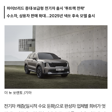
하이브리드 증대·보급형 전기차 출시 '투트랙 전략'
수소차, 상용차 판매 확대…2025년 넥쏘 후속 모델 출시
마
운
대
켓
세
학
파
동
워
문
골
프
더 뉴 쏘렌토 /기아
전기차 캐즘(일시적 수요 둔화)으로 완성차 업체별 희비가 엇