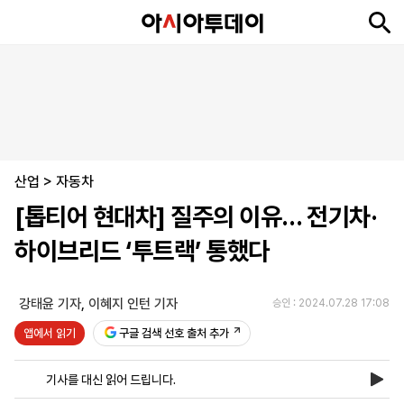
뉴
최
속
정
사
경
국
오
피
아
문
포
스
신
보
치
회
제
제
피
플
투
화
토
니
시
·
산업
언
티
스
>
자동차
포
[톱티어 현대차] 질주의 이유… 전기차·
츠
하이브리드 ‘투트랙’ 통했다
ENGLISH
中
Tiếng
文
Việt
강태윤 기자
,
이혜지 인턴 기자
승인 : 2024.07.28 17:08
앱에서 읽기
구글 검색 선호 출처 추가
지
신
후
제
회
앱
면
문
원
보
사
설
기사를 대신 읽어 드립니다.
보
구
하
24
소
치
기
독
기
시
개