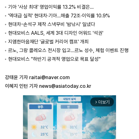
기아 '사상 최대' 영업이익률 13.2% 비결은…
'역대급 실적' 현대차·기아…매출 72조·이익률 10.9%
현대차-손석구 제작 스낵무비 '밤낚시' 일냈다
현대모비스 AALS, 세계 3대 디자인 어워드 '석권'
지엠한마음재단 '글로벌 커리어 캠프' 개최
르노, 그랑 콜레오스 전시장 입고…르노 성수, 체험 이벤트 진행
현대모비스 "하반기 공격적 영업으로 목표 달성"
강태윤 기자
raitai@naver.com
이혜지 인턴 기자
news@asiatoday.co.kr
더보기
arrow_forward_ios