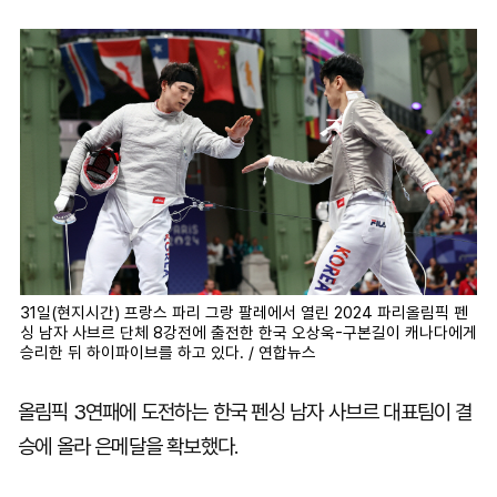
마
운
대
켓
세
학
파
동
워
문
골
프
31일(현지시간) 프랑스 파리 그랑 팔레에서 열린 2024 파리올림픽 펜
싱 남자 사브르 단체 8강전에 출전한 한국 오상욱-구본길이 캐나다에게
승리한 뒤 하이파이브를 하고 있다. / 연합뉴스
올림픽 3연패에 도전하는 한국 펜싱 남자 사브르 대표팀이 결
승에 올라 은메달을 확보했다.