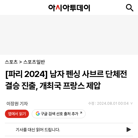
뉴
최
속
정
사
경
국
오
피
아
문
포
스
신
보
치
회
제
제
피
플
투
화
토
니
시
·
스포츠
언
티
스
>
스포츠일반
포
[파리 2024] 남자 펜싱 사브르 단체전
츠
결승 진출, 개최국 프랑스 제압
ENGLISH
中
Tiếng
文
Việt
이장원 기자
수정 : 2024.08.01 00:04
앱에서 읽기
구글 검색 선호 출처 추가
지
신
후
제
회
앱
면
문
원
보
사
설
기사를 대신 읽어 드립니다.
보
구
하
24
소
치
기
독
기
시
개