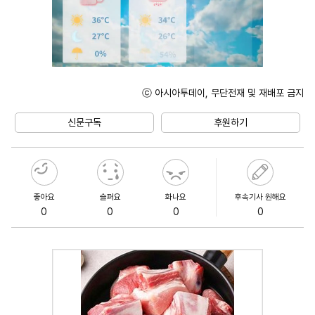
ⓒ 아시아투데이, 무단전재 및 재배포 금지
Unmute
신문구독
후원하기
좋아요
슬퍼요
화나요
후속기사 원해요
0
0
0
0