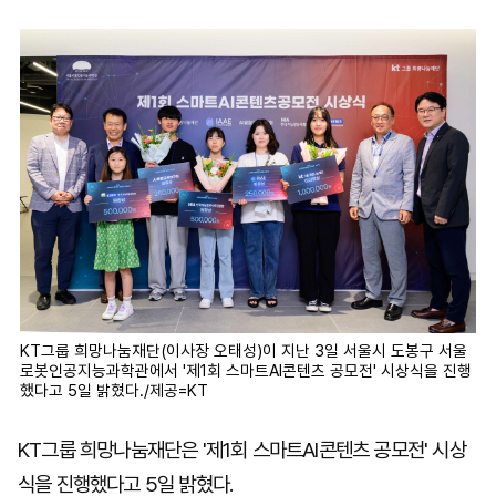
마
운
대
켓
세
학
파
동
워
문
골
프
KT그룹 희망나눔재단(이사장 오태성)이 지난 3일 서울시 도봉구 서울
로봇인공지능과학관에서 '제1회 스마트AI콘텐츠 공모전' 시상식을 진행
했다고 5일 밝혔다./제공=KT
KT그룹 희망나눔재단은 '제1회 스마트AI콘텐츠 공모전' 시상
식을 진행했다고 5일 밝혔다.