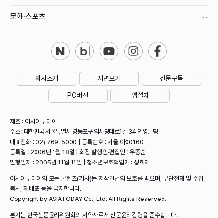
문화·스포츠
회사소개
지면보기
신문구독
PC버전
앱설치
제호 : 아시아투데이
주소 : 대한민국 서울특별시 영등포구 의사당대로1길 34 인영빌딩
대표전화 : 02) 769-5000 | 등록번호 : 서울 아00160
등록일 : 2006년 1월 18일 | 회장·발행인·편집인 : 우종순
발행일자 : 2005년 11월 11일 | 청소년보호책임자 : 성희제
아시아투데이의 모든 콘텐츠(기사)는 저작권법의 보호를 받으며, 무단전재 및 수집,
복사, 재배포 등을 금지합니다.
Copyright by ASIATODAY Co., Ltd. All Rights Reserved.
본지는 한국신문윤리위원회의 서약사로서 신문윤리강령을 준수합니다.