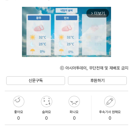
더보기
arrow_forward_ios
ⓒ 아시아투데이, 무단전재 및 재배포 금지
Unmute
신문구독
후원하기
좋아요
슬퍼요
화나요
후속기사 원해요
0
0
0
0