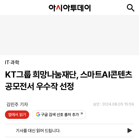
뉴
최
속
정
사
경
국
오
피
아
문
포
스
신
보
치
회
제
제
피
플
투
화
토
니
시
·
IT·과학
언
티
스
포
KT그룹 희망나눔재단, 스마트AI콘텐츠
츠
공모전서 우수작 선정
ENGLISH
中
Tiếng
文
Việt
김민주 기자
승인 : 2024.08.05 15:59
앱에서 읽기
구글 검색 선호 출처 추가
지
신
후
제
회
앱
면
문
원
보
사
설
기사를 대신 읽어 드립니다.
보
구
하
24
소
치
기
독
기
시
개