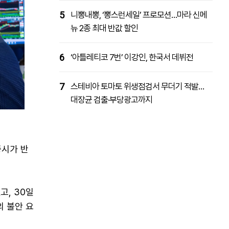
5
니뽕내뽕, ‘뽕스런세일’ 프로모션…마라 신메
뉴 2종 최대 반값 할인
6
‘아틀레티코 7번’ 이강인, 한국서 데뷔전
7
스테비아 토마토 위생점검서 무더기 적발…
대장균 검출·부당광고까지
증시가 반
고, 30일
의 불안 요