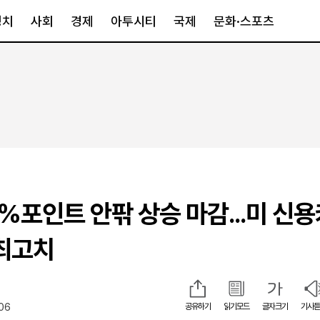
정치
사회
경제
아투시티
국제
문화·스포츠
경제
아투시티
국제
경제일반
종합
세계일반
정책
메트로
아시아·호주
금융·증권
경기·인천
북미
산업
세종·충청
중남미
IT·과학
영남
유럽
1%포인트 안팎 상승 마감...미 신
부동산
호남
중동·아프리
유통
강원
 최고치
중기·벤처
제주
:06
공유하기
읽기모드
글자크기
기사듣
인스타그램