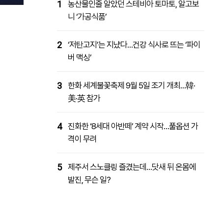
1
농산물인줄 알았던 스테비아 토마토, 알고보
니 ‘가공식품’
2
‘저탄고지’는 지났다…건강 식사로 뜨는 ‘파이
버 맥싱’
3
한화 세계불꽃축제 9월 5일 조기 개최…韓·
美·英 참가
4
진화한 ‘8세대 아반떼’ 계약 시작…풀옵션 가
격이 무려
5
제주서 스노클링 즐겼는데…닷새 뒤 온몸에
발진, 무슨 일?