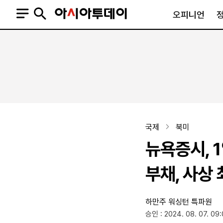
오피니언
오피니언
정치
사회
사설
정치일반
사회일반
칼럼·기고
청와대
사건·사고
기자의 눈
국회·정당
법원·검찰
피플
북한
교육·행정
국제
북미
외교
노동·복지·환경
뉴욕증시, 
국방
보건·의학
정부
부채, 사상
하만주 워싱턴 특파원
SNS
승인 : 2024. 08. 07. 09
뉴스스탠드
네이버블로그
아투TV(유튜브)
페이스북