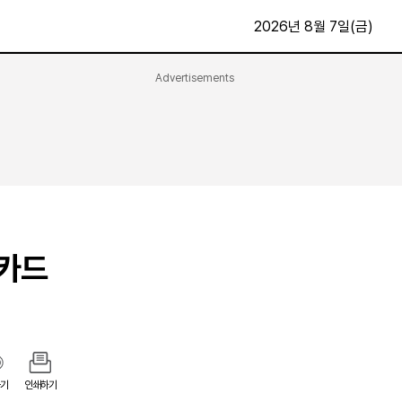
2026년 8월 7일(금)
Advertisements
문화·스포츠
최신
전체
방송
지면보기
가요
구독신청
영화
First Edition
문화
후원하기
용카드
카
종교
제보24시
스포츠
알립니다
여행
기
인쇄하기