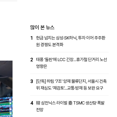
패밀리사이트
마켓파워
아투TV
대학동문골프최강전
많이 본 뉴스
1
현금 넘치는 삼성·SK하닉, 투자 이어 주주환
원 경쟁도 본격화
2
태풍 ‘돌핀’에 LCC 긴장…휴가철 단거리 노선
영향은
3
[단독] 하림 ‘7조’ 양재 물류단지, 서울시 건축
위 재심도 ‘재검토’…교통·방재 등 보완 요구
4
韓 삼전닉스 라이벌 臺 TSMC 생산량 폭발
전망