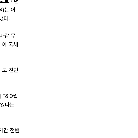
으로 4년
X)는 이
냈다.
마감 무
. 이 국채
다고 진단
"8·9월
 있다는
기간 전반