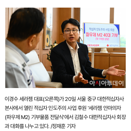
마
운
대
켓
세
학
파
동
워
문
골
프
이경수 세라젬 대표(오른쪽)가 20일 서울 중구 대한적십자사
본사에서 열린 적십자 인도주의 사업 후원 '세라젬 안마의자
(파우제 M2) 기부물품 전달식'에서 김철수 대한적십자사 회장
과 대화를 나누고 있다. /정재훈 기자