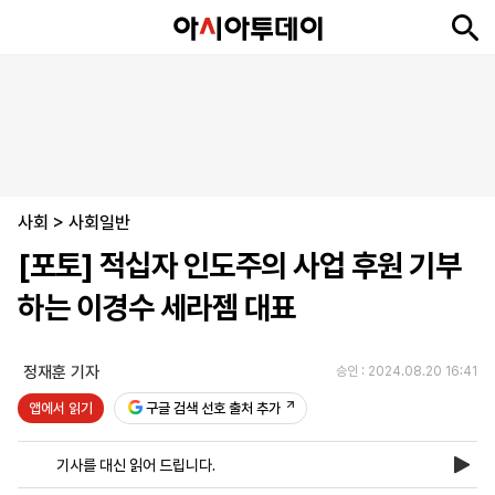
뉴
최
속
정
사
경
국
오
피
아
문
포
스
신
보
치
회
제
제
피
플
투
화
토
니
시
·
사회
언
티
스
>
사회일반
포
[포토] 적십자 인도주의 사업 후원 기부
츠
하는 이경수 세라젬 대표
ENGLISH
中
Tiếng
文
Việt
정재훈 기자
승인 : 2024.08.20 16:41
앱에서 읽기
구글 검색 선호 출처 추가
지
신
후
제
회
앱
면
문
원
보
사
설
기사를 대신 읽어 드립니다.
보
구
하
24
소
치
기
독
기
시
개