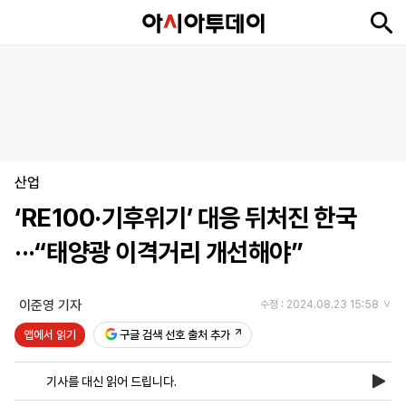
뉴
최
속
정
사
경
국
오
피
아
문
포
스
신
보
치
회
제
제
피
플
투
화
토
니
시
·
산업
언
티
스
포
‘RE100·기후위기’ 대응 뒤처진 한국
츠
···“태양광 이격거리 개선해야”
ENGLISH
中
Tiếng
文
Việt
이준영 기자
수정 : 2024.08.23 15:58
앱에서 읽기
구글 검색 선호 출처 추가
지
신
후
제
회
앱
면
문
원
보
사
설
기사를 대신 읽어 드립니다.
보
구
하
24
소
치
기
독
기
시
개