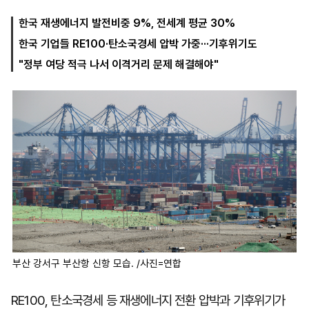
한국 재생에너지 발전비중 9%, 전세계 평균 30%
한국 기업들 RE100·탄소국경세 압박 가중···기후위기도
마
운
대
켓
세
학
"정부 여당 적극 나서 이격거리 문제 해결해야"
파
동
워
문
골
프
부산 강서구 부산항 신항 모습. /사진=연합
RE100, 탄소국경세 등 재생에너지 전환 압박과 기후위기가