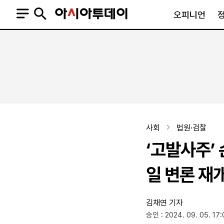
오피니언
오피니언
정치
사회
사설
정치일반
사회일반
칼럼·기고
청와대
사건·사고
기자의 눈
국회·정당
법원·검찰
피플
북한
교육·행정
사회
법원·검찰
외교
노동·복지·환경
‘고발사주’
국방
보건·의학
정부
일 변론 재
김채연 기자
SNS
승인 : 2024. 09. 05. 17:
뉴스스탠드
네이버블로그
아투TV(유튜브)
페이스북