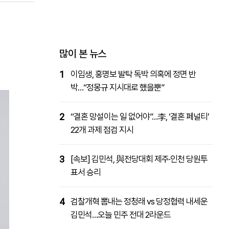
패밀리사이트
마켓파워
아투TV
대학동문골프최강전
많이 본 뉴스
1
이임생, 홍명보 발탁 독박 의혹에 정면 반
박…“정몽규 지시대로 했을뿐”
2
“결혼 망설이는 일 없어야”…李, ‘결혼 페널티’
22개 과제 점검 지시
3
[속보] 김민석, 與전당대회 제주·인천 당원투
표서 승리
4
검찰개혁 뽐내는 정청래 vs 당정협력 내세운
김민석…오늘 민주 전대 2라운드