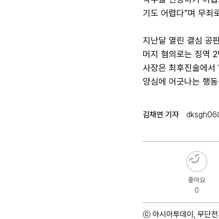
기도 어렵다"며 무죄로
지난달 열린 결심 공
머지 혐의로는 징역 2
사장은 최후진술에서 "
양심에 어긋나는 행동은
김채연 기자
dksgh06
좋아요
0
ⓒ 아시아투데이, 무단전