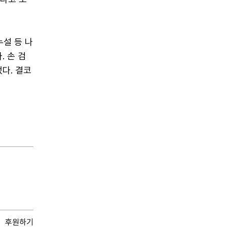
설 등 나
. 손 검
다. 결코
후원하기