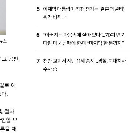
5
이재명 대통령이 직접 챙기는 ‘결혼 페널티’,
뭐가 바뀌나
6
“아버지는 마음속에 살아 있다”…70여 년 기
합뉴스
다린 미군 남매에 한·미 “마지막 한 분까지”
선고 공판
7
천안 교회서 지낸 11세 숨져…경찰, 학대치사
수사 중
일로 예
다.
및 절차
확인할 부
변론을 재