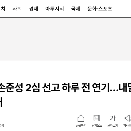
정치
사회
경제
아투시티
국제
문화·스포츠
경제
아투시티
국제
경제일반
종합
세계일반
정책
메트로
아시아·호주
금융·증권
경기·인천
북미
산업
세종·충청
중남미
IT·과학
영남
유럽
 손준성 2심 선고 하루 전 연기…내
부동산
호남
중동·아프리
유통
강원
개
중기·벤처
제주
06
공유하기
읽기모드
글자크기
기사듣
인스타그램