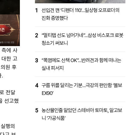
1
선입견 깬 ‘디펜더 110’…일상형 오프로더의
진화 증명했다
2
“멀티탭 선도 넘어가네”…삼성 비스포크 로봇
청소기 써보니
 측에 사
 대한 고
3
“폭염에도 산책 OK”…반려견과 함께 떠나는
 의원 후
실내 피서지
.
4
구름 위를 달리는 기분…극강의 편안함 ‘볼보
로 전달
EX90’
을 선고했
5
농산물인줄 알았던 스테비아 토마토, 알고보
니 ‘가공식품’
 실행의
했다고 보