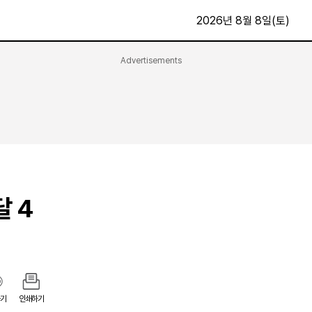
2026년 8월 8일(토)
Advertisements
문화·스포츠
최신
전체
방송
지면보기
가요
구독신청
영화
First Edition
문화
후원하기
달 4
카
종교
제보24시
스포츠
알립니다
여행
기
인쇄하기