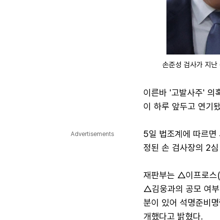
손준성 검사가 지난 
이른바 '고발사주' 의
이 하루 앞두고 연기됐
5일 법조계에 따르면 
Advertisements
정된 손 검사장의 2심
재판부는 △이프로스(검
△김웅과의 공모 여부
분이 있어 석명준비명
개했다고 밝혔다.