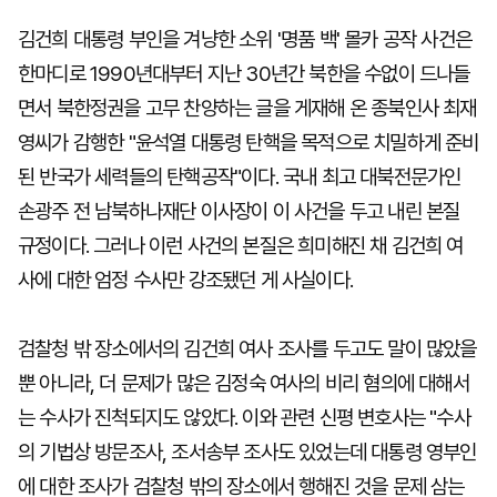
김건희 대통령 부인을 겨냥한 소위 '명품 백' 몰카 공작 사건은
한마디로 1990년대부터 지난 30년간 북한을 수없이 드나들
마
운
대
켓
세
학
면서 북한정권을 고무 찬양하는 글을 게재해 온 종북인사 최재
파
동
워
문
영씨가 감행한 "윤석열 대통령 탄핵을 목적으로 치밀하게 준비
골
된 반국가 세력들의 탄핵공작"이다. 국내 최고 대북전문가인
프
손광주 전 남북하나재단 이사장이 이 사건을 두고 내린 본질
규정이다. 그러나 이런 사건의 본질은 희미해진 채 김건희 여
사에 대한 엄정 수사만 강조됐던 게 사실이다.
검찰청 밖 장소에서의 김건희 여사 조사를 두고도 말이 많았을
뿐 아니라, 더 문제가 많은 김정숙 여사의 비리 혐의에 대해서
는 수사가 진척되지도 않았다. 이와 관련 신평 변호사는 "수사
의 기법상 방문조사, 조서송부 조사도 있었는데 대통령 영부인
에 대한 조사가 검찰청 밖의 장소에서 행해진 것을 문제 삼는