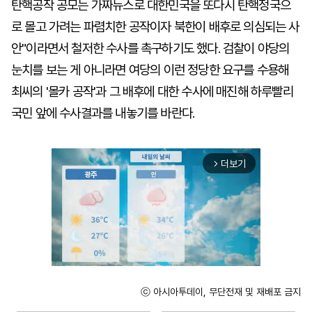
탄핵공작 공모는 가짜뉴스로 대한민국을 또다시 탄핵정국으
로 몰고 가려는 파렴치한 공작이자 북한이 배후로 의심되는 사
안"이라면서 철저한 수사를 촉구하기도 했다. 검찰이 야당의
눈치를 보는 게 아니라면 여당의 이런 정당한 요구를 수용해
최씨의 '몰카 공작'과 그 배후에 대한 수사에 매진해 하루빨리
국민 앞에 수사결과를 내놓기를 바란다.
더보기
arrow_forward_ios
ⓒ 아시아투데이, 무단전재 및 재배포 금지
Unmute