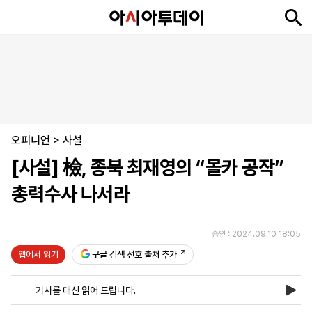
뉴
최
속
정
사
경
국
오
피
아
문
포
스
신
보
치
회
제
제
피
플
투
화
토
니
시
·
오피니언
언
티
스
>
사설
포
[사설] 檢, 종북 최재영의 “몰카 공작”
츠
총력수사 나서라
ENGLISH
中
Tiếng
文
Việt
승인 : 2024.09.10 18:05
앱에서 읽기
구글 검색 선호 출처 추가
지
신
후
제
회
앱
면
문
원
보
사
설
기사를 대신 읽어 드립니다.
보
구
하
24
소
치
기
독
기
시
개