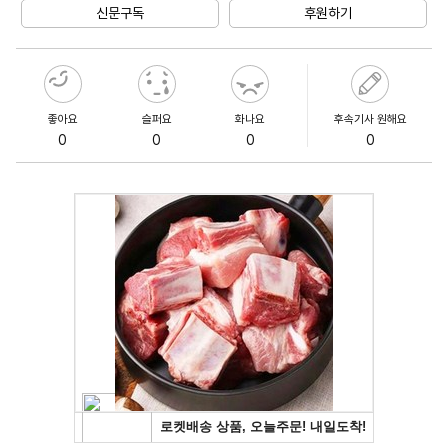
신문구독
후원하기
좋아요
슬퍼요
화나요
후속기사 원해요
0
0
0
0