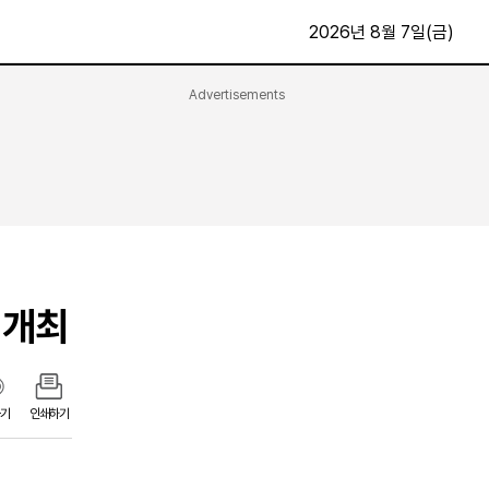
2026년 8월 7일(금)
Advertisements
문화·스포츠
최신
전체
방송
지면보기
가요
구독신청
영화
First Edition
문화
후원하기
 개최
카
종교
제보24시
스포츠
알립니다
여행
기
인쇄하기