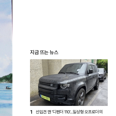
지금 뜨는 뉴스
1
선입견 깬 ‘디펜더 110’…일상형 오프로더의