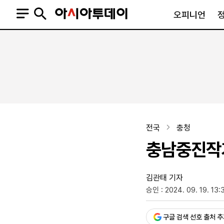
오피니언
오피니언
정치
사회
사설
정치일반
사회일반
칼럼·기고
청와대
사건·사고
기자의 눈
국회·정당
법원·검찰
피플
북한
교육·행정
전국
충청
외교
노동·복지·환경
충남중진작가
국방
보건·의학
정부
김관태 기자
승인 : 2024. 09. 19. 13:
SNS
뉴스스탠드
네이버블로그
아투TV(유튜브)
페이스북
구글 검색 선호 출처 