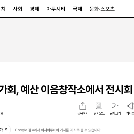
정치
사회
경제
아투시티
국제
문화·스포츠
경제
아투시티
국제
경제일반
종합
세계일반
정책
메트로
아시아·호주
금융·증권
경기·인천
북미
산업
세종·충청
중남미
IT·과학
영남
유럽
회, 예산 이음창작소에서 전시회
부동산
호남
중동·아프리
유통
강원
중기·벤처
제주
38
공유하기
읽기모드
글자크기
기사듣
인스타그램
추가
Google 검색에서 아시아투데이 기사를 더 자주 볼 수 있습니다.