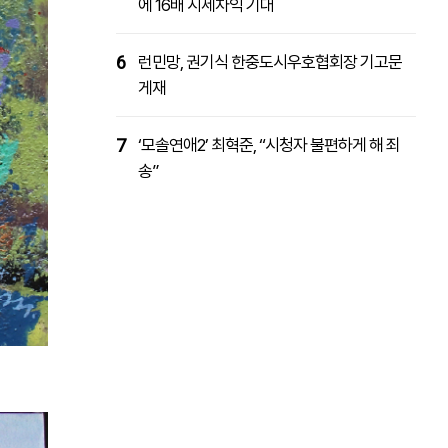
에 16배 시세차익 기대
6
런민망, 권기식 한중도시우호협회장 기고문
게재
7
‘모솔연애2’ 최혁준, “시청자 불편하게 해 죄
송”