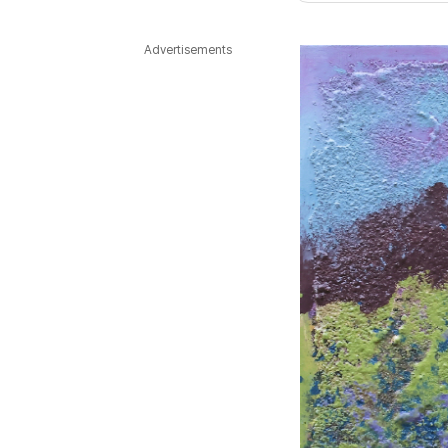
다국어뉴스
ENGLISH
Tiếng Việt
中文
Advertisements