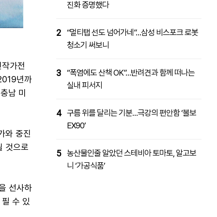
진화 증명했다
2
“멀티탭 선도 넘어가네”…삼성 비스포크 로봇
청소기 써보니
진작가전
3
“폭염에도 산책 OK”…반려견과 함께 떠나는
2019년까
실내 피서지
 충남 미
4
구름 위를 달리는 기분…극강의 편안함 ‘볼보
EX90’
작가와 중진
될 것으로
5
농산물인줄 알았던 스테비아 토마토, 알고보
니 ‘가공식품’
을 선사하
필 수 있