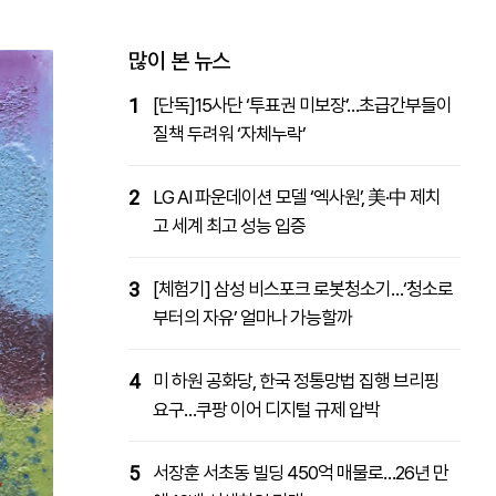
패밀리사이트
마켓파워
아투TV
대학동문골프최강전
많이 본 뉴스
1
[단독]15사단 ‘투표권 미보장’…초급간부들이
질책 두려워 ‘자체누락’
2
LG AI 파운데이션 모델 ‘엑사원’, 美·中 제치
고 세계 최고 성능 입증
3
[체험기] 삼성 비스포크 로봇청소기…‘청소로
부터의 자유’ 얼마나 가능할까
4
미 하원 공화당, 한국 정통망법 집행 브리핑
요구…쿠팡 이어 디지털 규제 압박
5
서장훈 서초동 빌딩 450억 매물로…26년 만