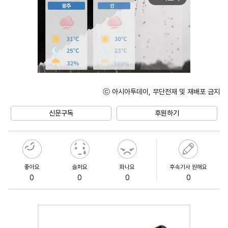
ⓒ 아시아투데이, 무단전재 및 재배포 금지
Unmute
신문구독
후원하기
좋아요
슬퍼요
화나요
후속기사 원해요
0
0
0
0