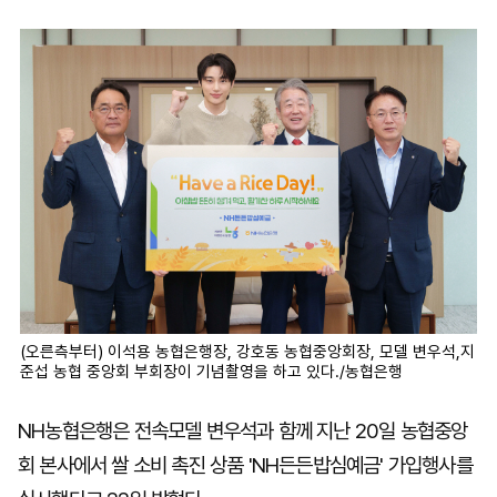
마
운
대
켓
세
학
파
동
워
문
골
프
(오른측부터) 이석용 농협은행장, 강호동 농협중앙회장, 모델 변우석,지
준섭 농협 중앙회 부회장이 기념촬영을 하고 있다./농협은행
NH농협은행은 전속모델 변우석과 함께 지난 20일 농협중앙
회 본사에서 쌀 소비 촉진 상품 'NH든든밥심예금' 가입행사를