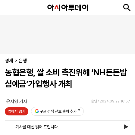
뉴
최
속
정
사
경
국
오
피
아
문
포
스
신
보
치
회
제
제
피
플
투
화
토
니
시
·
경제
언
티
스
>
은행
포
농협은행, 쌀 소비 촉진위해 ‘NH든든밥
츠
심예금’가입행사 개최
ENGLISH
中
Tiếng
文
Việt
윤서영 기자
승인 : 2024.09.22 16:57
앱에서 읽기
구글 검색 선호 출처 추가
지
신
후
제
회
앱
면
문
원
보
사
설
기사를 대신 읽어 드립니다.
보
구
하
24
소
치
기
독
기
시
개