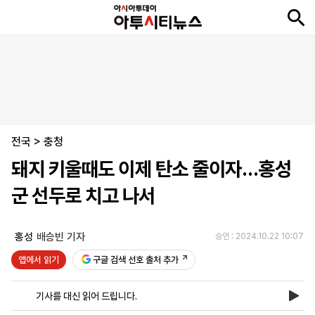
뉴
최
속
정
사
경
국
오
피
아
문
포
스
신
보
치
회
제
제
피
플
투
화
토
니
시
·
전국
언
티
스
>
충청
포
돼지 키울때도 이제 탄소 줄이자…홍성
츠
군 선두로 치고 나서
ENGLISH
中
Tiếng
文
Việt
홍성
배승빈 기자
승인 : 2024.10.22 10:07
앱에서 읽기
구글 검색 선호 출처 추가
지
신
후
제
회
앱
면
문
원
보
사
설
기사를 대신 읽어 드립니다.
보
구
하
24
소
치
기
독
기
시
개