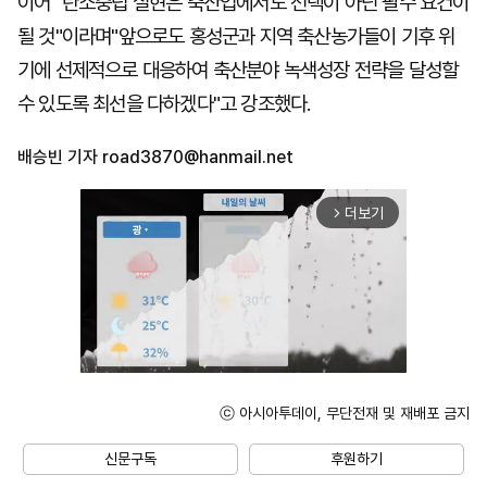
이어 "탄소중립 실현은 축산업에서도 선택이 아닌 필수 요건이
될 것"이라며"앞으로도 홍성군과 지역 축산농가들이 기후 위
기에 선제적으로 대응하여 축산분야 녹색성장 전략을 달성할
수 있도록 최선을 다하겠다"고 강조했다.
배승빈 기자
road3870@hanmail.net
더보기
arrow_forward_ios
ⓒ 아시아투데이, 무단전재 및 재배포 금지
Unmute
신문구독
후원하기