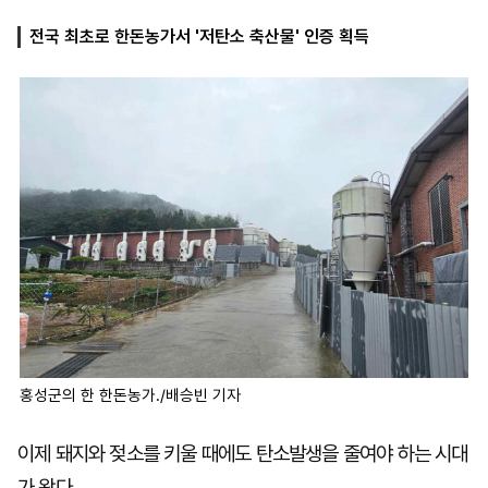
전국 최초로 한돈농가서 '저탄소 축산물' 인증 획득
마
운
대
켓
세
학
파
동
워
문
골
프
홍성군의 한 한돈농가./배승빈 기자
이제 돼지와 젖소를 키울 때에도 탄소발생을 줄여야 하는 시대
가 왔다. …