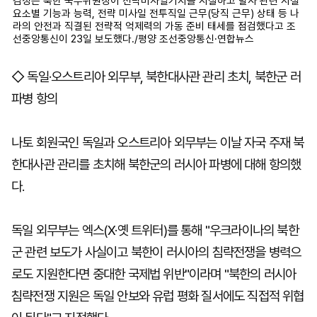
김정은 북한 국무위원장이 전략미사일기지를 시찰하고 발사 관련 시설
요소별 기능과 능력, 전략 미사일 전투직일 근무(당직 근무) 상태 등 나
라의 안전과 직결된 전략적 억제력의 가동 준비 태세를 점검했다고 조
선중앙통신이 23일 보도했다./평양 조선중앙통신·연합뉴스
◇ 독일·오스트리아 외무부, 북한대사관 관리 초치, 북한군 러
파병 항의
나토 회원국인 독일과 오스트리아 외무부는 이날 자국 주재 북
한대사관 관리를 초치해 북한군의 러시아 파병에 대해 항의했
다.
독일 외무부는 엑스(X·옛 트위터)를 통해 "우크라이나의 북한
군 관련 보도가 사실이고 북한이 러시아의 침략전쟁을 병력으
로도 지원한다면 중대한 국제법 위반"이라며 "북한의 러시아
침략전쟁 지원은 독일 안보와 유럽 평화 질서에도 직접적 위협