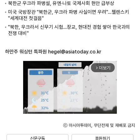
북한군 우크라 파병설, 유엔·나토 국제사회 현안 급부상
미국 국방장관 "북한군, 우크라 파병 사실이면 우려"...젤렌스키
"세계대전 첫걸음"
"북한, 우크라서 신무기 시험...장교, 현대전 경험 쌓아 한국과의
전쟁 대비"
하만주 워싱턴 특파원
hegel@asiatoday.co.kr
더보기
arrow_forward_ios
ⓒ 아시아투데이, 무단전재 및 재배포 금지
Unmute
신문구독
후원하기