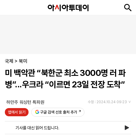
뉴
최
속
정
사
경
국
오
피
아
문
포
스
신
보
치
회
제
제
피
플
투
화
토
니
시
·
국제
언
티
스
>
북미
포
미 백악관 “북한군 최소 3000명 러 파
츠
병”...우크라 “이르면 23일 전장 도착”
ENGLISH
中
Tiếng
文
Việt
하만주 워싱턴 특파원
수정 : 2024.10.24 09:23
앱에서 읽기
구글 검색 선호 출처 추가
지
신
후
제
회
앱
면
문
원
보
사
설
기사를 대신 읽어 드립니다.
보
구
하
24
소
치
기
독
기
시
개