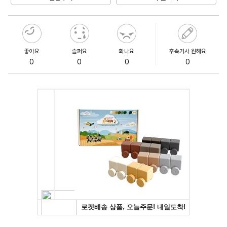
좋아요
슬퍼요
화나요
후속기사 원해요
0
0
0
0