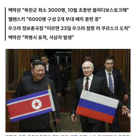
백악관 "북한군 최소 3000명, 10월 초중반 블라디보스토크에"
젤렌스키 "6000명 구성 2개 부대 배치 훈련 중"
마
운
대
켓
세
학
우크라 정보총국장 "이르면 23일 우크라 점령 러 쿠르스크 도착"
파
동
워
문
백악관 "파병시 표적, 사상자 발생"
골
프