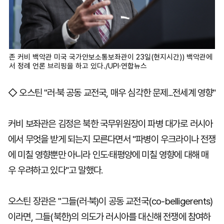
존 커비 백악관 미국 국가안보소통보좌관이 23일(현지시간)) 백악관에
서 정례 언론 브리핑을 하고 있다./UPI·연합뉴스
◇ 오스틴 "러·북 공동 교전국, 매우 심각한 문제...전세계 영향"
커비 보좌관은 김정은 북한 국무위원장이 파병 대가로 러시아
에서 무엇을 받게 되는지 모른다면서 "파병이 우크라이나 전쟁
에 미칠 영향뿐만 아니라 인도·태평양에 미칠 영향에 대해 매
우 우려하고 있다"고 말했다.
오스틴 장관은 "그들(러·북)이 공동 교전국(co-belligerents)
이라면, 그들(북한)의 의도가 러시아를 대신해 전쟁에 참여하