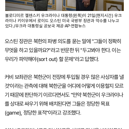
볼로디미르 젤렌스키 우크라이나 대통령(왼쪽)이 21일(현지시간) 우크
라이나 키이우에서 로이드 오스틴 미국 국방부 장관과 악수를 나누고
있다./우크라 대통령실 공보국 제공·AP·연합뉴스
오스틴 장관은 북한의 파병 의도를 묻는 말에 "그들이 정확히
무엇을 하고 있을까요?"라고 반문한 뒤 "두고봐야 한다. 이는
우리가 파악해야(sort out) 할 문제"라고 답했다.
커비 보좌관은 북한군이 전장에 투입될 경우 많은 사상자를 낼
것'이라는 관측에 대해 북한군을 어디에 어떻게 이용할지 모르
기 때문에 판단하기 이르다면서도 "만약 북한군이 우크라이나
를 상대로 싸우기 위해 배치된다면 그들은 정당한 목표
(game), 정당한 표적"이라고 강조했다.