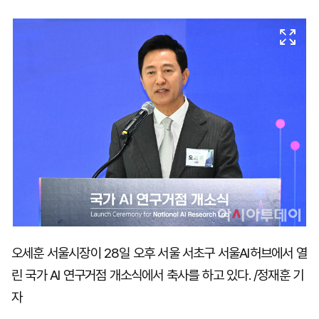
마
운
대
켓
세
학
파
동
워
문
골
프
오세훈 서울시장이 28일 오후 서울 서초구 서울AI허브에서 열
린 국가 AI 연구거점 개소식에서 축사를 하고 있다. /정재훈 기
자