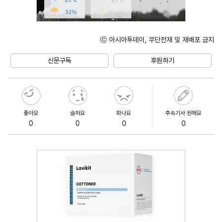
ⓒ 아시아투데이, 무단전재 및 재배포 금지
Unmute
신문구독
후원하기
좋아요
슬퍼요
화나요
후속기사 원해요
0
0
0
0