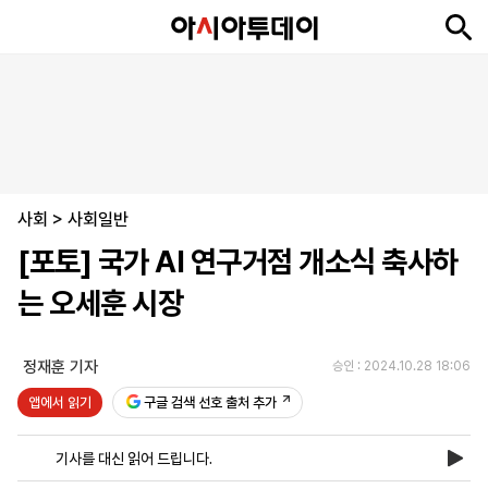
뉴
최
속
정
사
경
국
오
피
아
문
포
스
신
보
치
회
제
제
피
플
투
화
토
니
시
·
사회
언
티
스
>
사회일반
포
[포토] 국가 AI 연구거점 개소식 축사하
츠
는 오세훈 시장
ENGLISH
中
Tiếng
文
Việt
정재훈 기자
승인 : 2024.10.28 18:06
앱에서 읽기
구글 검색 선호 출처 추가
지
신
후
제
회
앱
면
문
원
보
사
설
기사를 대신 읽어 드립니다.
보
구
하
24
소
치
기
독
기
시
개