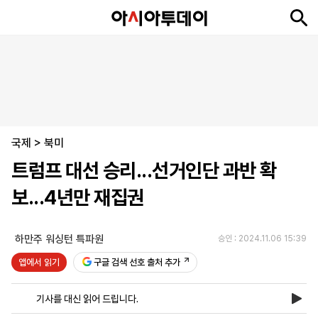
뉴
최
속
정
사
경
국
오
피
아
문
포
스
신
보
치
회
제
제
피
플
투
화
토
니
시
·
국제
언
티
스
>
북미
포
트럼프 대선 승리...선거인단 과반 확
츠
보...4년만 재집권
ENGLISH
中
Tiếng
文
Việt
하만주 워싱턴 특파원
승인 : 2024.11.06 15:39
앱에서 읽기
구글 검색 선호 출처 추가
지
신
후
제
회
앱
면
문
원
보
사
설
기사를 대신 읽어 드립니다.
보
구
하
24
소
치
기
독
기
시
개