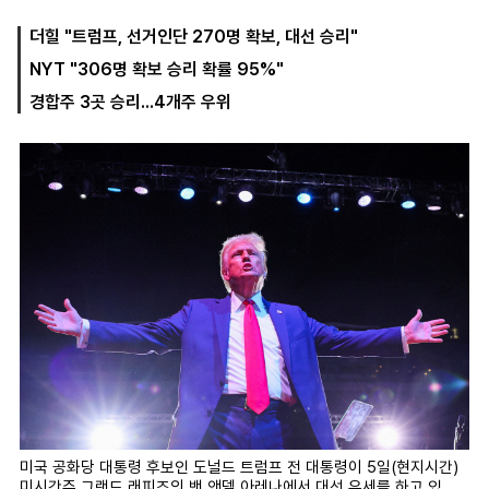
더힐 "트럼프, 선거인단 270명 확보, 대선 승리"
NYT "306명 확보 승리 확률 95%"
마
운
대
켓
세
학
경합주 3곳 승리...4개주 우위
파
동
워
문
골
프
미국 공화당 대통령 후보인 도널드 트럼프 전 대통령이 5일(현지시간)
미시간주 그랜드 래피즈의 밴 앤델 아레나에서 대선 유세를 하고 있