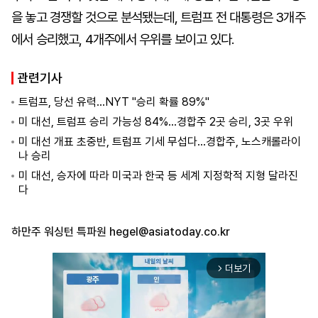
을 놓고 경쟁할 것으로 분석됐는데, 트럼프 전 대통령은 3개주
에서 승리했고, 4개주에서 우위를 보이고 있다.
관련기사
트럼프, 당선 유력...NYT "승리 확률 89%"
미 대선, 트럼프 승리 가능성 84%...경합주 2곳 승리, 3곳 우위
미 대선 개표 초중반, 트럼프 기세 무섭다...경합주, 노스캐롤라이
나 승리
미 대선, 승자에 따라 미국과 한국 등 세계 지정학적 지형 달라진
다
하만주 워싱턴 특파원
hegel@asiatoday.co.kr
더보기
arrow_forward_ios