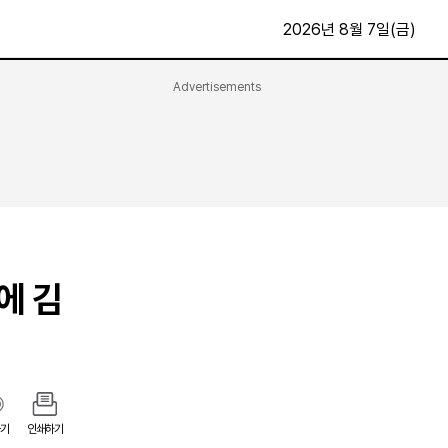
2026년 8월 7일(금)
Advertisements
문화·스포츠
최신
전체
방송
지면보기
가요
구독신청
영화
First Edition
문화
후원하기
에 김
카
종교
제보24시
스포츠
알립니다
여행
기
인쇄하기