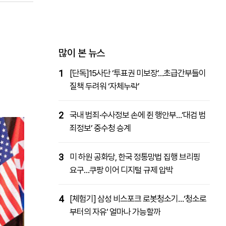
패밀리사이트
마켓파워
아투TV
대학동문골프최강전
많이 본 뉴스
1
[단독]15사단 ‘투표권 미보장’…초급간부들이
질책 두려워 ‘자체누락’
2
국내 범죄·수사정보 손에 쥔 행안부…‘대검 범
죄정보’ 중수청 승계
3
미 하원 공화당, 한국 정통망법 집행 브리핑
요구…쿠팡 이어 디지털 규제 압박
4
[체험기] 삼성 비스포크 로봇청소기…‘청소로
부터의 자유’ 얼마나 가능할까