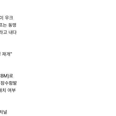
이 우크
프는 동맹
이라고 내다
 재개"
BM)로
' 잠수함발
배치 여부
트저널