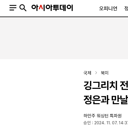
오피니언
오피니언
정치
사회
사설
정치일반
사회일반
칼럼·기고
청와대
사건·사고
기자의 눈
국회·정당
법원·검찰
피플
북한
교육·행정
국제
북미
외교
노동·복지·환경
깅그리치 전
국방
보건·의학
정부
정은과 만날
하만주 워싱턴 특파원
SNS
승인 : 2024. 11. 07. 14:3
뉴스스탠드
네이버블로그
아투TV(유튜브)
페이스북