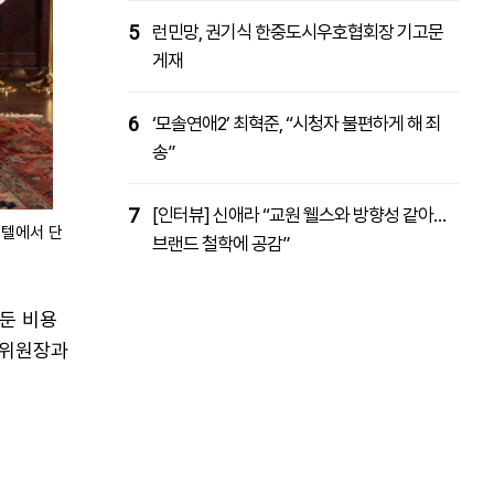
5
런민망, 권기식 한중도시우호협회장 기고문
게재
6
‘모솔연애2’ 최혁준, “시청자 불편하게 해 죄
송”
7
[인터뷰] 신애라 “교원 웰스와 방향성 같아…
호텔에서 단
브랜드 철학에 공감”
주둔 비용
무위원장과