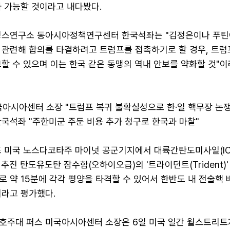
가 가능할 것이라고 내다봤다.
킹스연구소 동아시아정책연구센터 한국석좌는 "김정은이나 푸틴
 관련해 합의를 타결하려고 트럼프를 접촉하기로 할 경우, 트럼
할 수 있으며 이는 한국 같은 동맹의 역내 안보를 약화할 것"
국아시아센터 소장 "트럼프 복귀 불확실성으로 한·일 핵무장 논쟁
국석좌 "주한미군 주둔 비용 추가 청구로 한국과 마찰"
또 미국 노스다코타주 마이넛 공군기지에서 대륙간탄도미사일(IC
 추진 탄도유도탄 잠수함(오하이오급)의 '트라이던트(Trident)
로 약 15분에 각각 평양을 타격할 수 있어서 한반도 내 전술핵 
니라고 평가했다.
호주대 퍼스 미국아시아센터 소장은 6일 미국 일간 월스트리