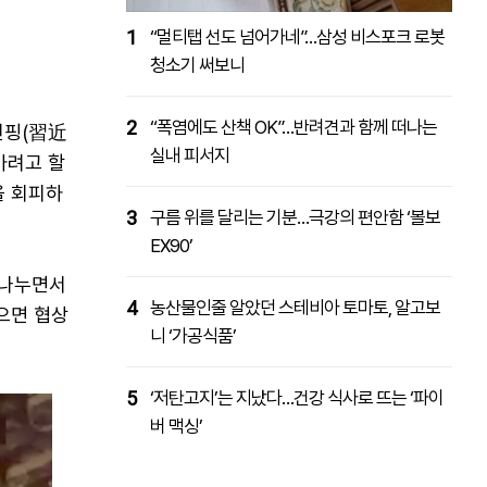
1
“멀티탭 선도 넘어가네”…삼성 비스포크 로봇
청소기 써보니
2
“폭염에도 산책 OK”…반려견과 함께 떠나는
진핑(習近
실내 피서지
가려고 할
을 회피하
3
구름 위를 달리는 기분…극강의 편안함 ‘볼보
EX90’
 나누면서
4
농산물인줄 알았던 스테비아 토마토, 알고보
으면 협상
니 ‘가공식품’
5
‘저탄고지’는 지났다…건강 식사로 뜨는 ‘파이
버 맥싱’