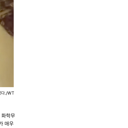
다./WT
가 화학무
가 매우