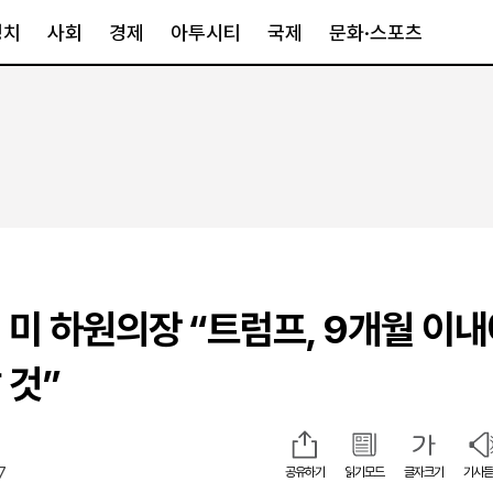
정치
사회
경제
아투시티
국제
문화·스포츠
경제
아투시티
국제
경제일반
종합
세계일반
정책
메트로
아시아·호주
금융·증권
경기·인천
북미
산업
세종·충청
중남미
IT·과학
영남
유럽
 미 하원의장 “트럼프, 9개월 이내
부동산
호남
중동·아프리
유통
강원
 것”
중기·벤처
제주
7
공유하기
읽기모드
글자크기
기사듣
인스타그램