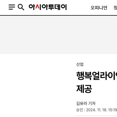
오피니언
오피니언
정치
사회
사설
정치일반
사회일반
칼럼·기고
청와대
사건·사고
기자의 눈
국회·정당
법원·검찰
피플
북한
교육·행정
산업
외교
노동·복지·환경
행복얼라이언
국방
보건·의학
정부
제공
김유라 기자
승인 : 2024. 11. 18. 15:1
SNS
뉴스스탠드
네이버블로그
아투TV(유튜브)
페이스북