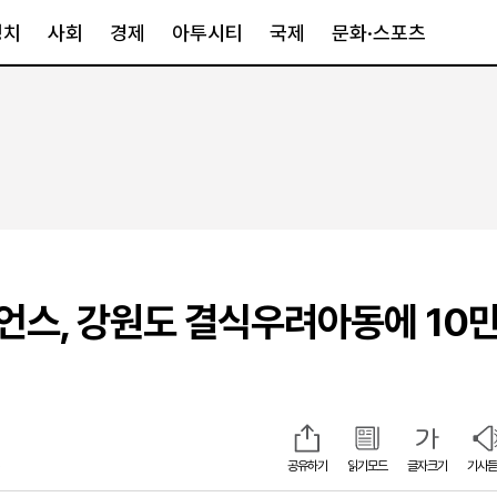
정치
사회
경제
아투시티
국제
문화·스포츠
경제
아투시티
국제
경제일반
종합
세계일반
정책
메트로
아시아·호주
금융·증권
경기·인천
북미
산업
세종·충청
중남미
IT·과학
영남
유럽
스, 강원도 결식우려아동에 10
부동산
호남
중동·아프리
유통
강원
중기·벤처
제주
9
공유하기
읽기모드
글자크기
기사듣
인스타그램