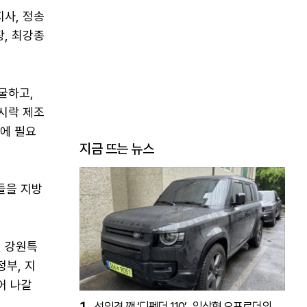
사, 정송
, 최강종
굴하고,
시락 제조
에 필요
지금 뜨는 뉴스
들을 지방
신 강원특
부, 지
어 나갈
1
선입견 깬 ‘디펜더 110’…일상형 오프로더의