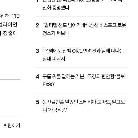
진화 증명했다
해 119
복얼라이언
2
“멀티탭 선도 넘어가네”…삼성 비스포크 로봇
치 창출에
청소기 써보니
3
“폭염에도 산책 OK”…반려견과 함께 떠나는
실내 피서지
4
구름 위를 달리는 기분…극강의 편안함 ‘볼보
EX90’
5
농산물인줄 알았던 스테비아 토마토, 알고보
니 ‘가공식품’
후원하기