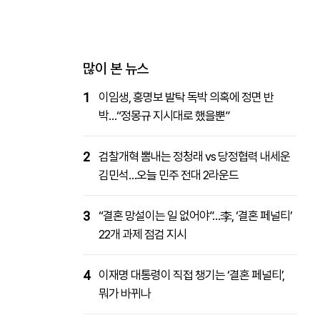
패밀리사이트
마켓파워
아투TV
대학동문골프최강전
많이 본 뉴스
1
이임생, 홍명보 발탁 독박 의혹에 정면 반
박…“정몽규 지시대로 했을뿐”
2
검찰개혁 뽐내는 정청래 vs 당정협력 내세운
김민석…오늘 민주 전대 2라운드
3
“결혼 망설이는 일 없어야”…李, ‘결혼 페널티’
22개 과제 점검 지시
4
이재명 대통령이 직접 챙기는 ‘결혼 페널티’,
뭐가 바뀌나