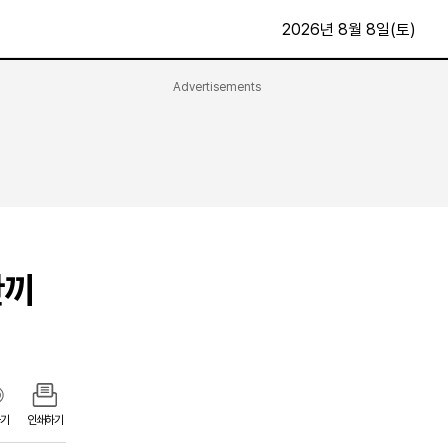
2026년 8월 8일(토)
Advertisements
문화·스포츠
최신
전체
방송
지면보기
가요
구독신청
영화
First Edition
문화
만끼
후원하기
카
종교
제보24시
스포츠
알립니다
여행
기
인쇄하기