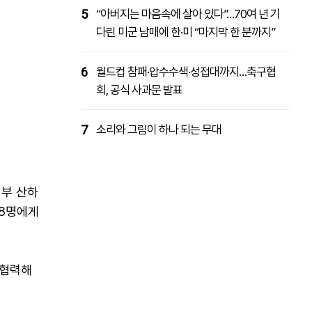
5
“아버지는 마음속에 살아 있다”…70여 년 기
다린 미군 남매에 한·미 “마지막 한 분까지”
6
월드컵 참패·압수수색·성접대까지…축구협
회, 공식 사과문 발표
7
소리와 그림이 하나 되는 무대
부 산하
8명에게
 협력해