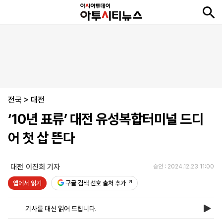
뉴
최
속
정
사
경
국
오
피
아
문
포
스
신
보
치
회
제
제
피
플
투
화
토
니
시
·
전국
언
티
스
>
대전
포
‘10년 표류’ 대전 유성복합터미널 드디
츠
어 첫 삽 뜬다
ENGLISH
中
Tiếng
文
Việt
대전
이진희 기자
승인 : 2024.12.23 11:00
앱에서 읽기
구글 검색 선호 출처 추가
지
신
후
제
회
앱
면
문
원
보
사
설
기사를 대신 읽어 드립니다.
보
구
하
24
소
치
기
독
기
시
개