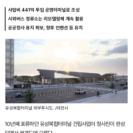
사업비 441억 투입 공영터미널로 조성
시외버스 정류소는 리모델링해 계속 활용
마
운
대
켓
세
학
공공청사 용지 확보, 향후 컨벤션 등 유치
파
동
워
문
골
프
유성복합터미널 외부투시도. /대전시
10년째 표류하던 유성복합터미널 건립사업이 청사진이 완성