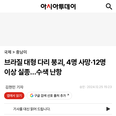
뉴
최
속
정
사
경
국
오
피
아
문
포
스
신
보
치
회
제
제
피
플
투
화
토
니
시
·
국제
언
티
스
>
중남미
포
브라질 대형 다리 붕괴, 4명 사망·12명
츠
이상 실종…수색 난항
ENGLISH
中
Tiếng
文
Việt
김현민 기자
승인 : 2024.12.25 15:23
앱에서 읽기
구글 검색 선호 출처 추가
지
신
후
제
회
앱
면
문
원
보
사
설
기사를 대신 읽어 드립니다.
보
구
하
24
소
치
기
독
기
시
개