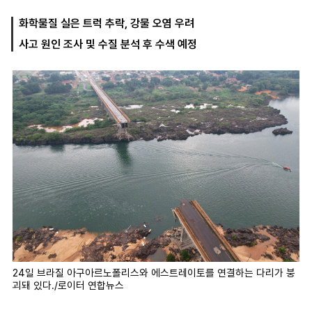
화학물질 실은 트럭 추락, 강물 오염 우려
사고 원인 조사 및 수질 분석 후 수색 예정
마
운
대
켓
세
학
파
동
워
문
골
프
24일 브라질 아구아르노폴리스와 에스트레이토를 연결하는 다리가 붕
괴돼 있다./로이터 연합뉴스