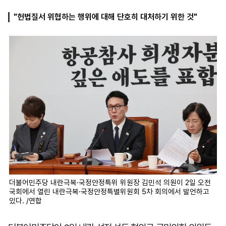
"헌법질서 위협하는 행위에 대해 단호히 대처하기 위한 것"
마
운
대
켓
세
학
파
동
워
문
골
프
더불어민주당 내란극복·국정안정특위 위원장 김민석 의원이 2일 오전
국회에서 열린 내란극복·국정안정특별위원회 5차 회의에서 발언하고
있다. /연합