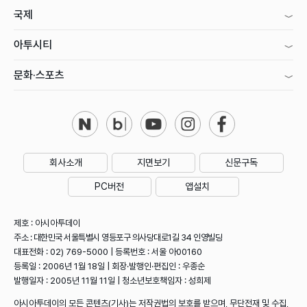
국제
아투시티
문화·스포츠
회사소개
지면보기
신문구독
PC버전
앱설치
제호 : 아시아투데이
주소 : 대한민국 서울특별시 영등포구 의사당대로1길 34 인영빌딩
대표전화 : 02) 769-5000 | 등록번호 : 서울 아00160
등록일 : 2006년 1월 18일 | 회장·발행인·편집인 : 우종순
발행일자 : 2005년 11월 11일 | 청소년보호책임자 : 성희제
아시아투데이의 모든 콘텐츠(기사)는 저작권법의 보호를 받으며, 무단전재 및 수집,