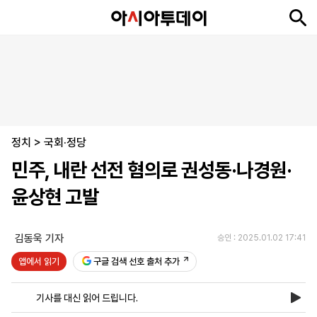
뉴
최
속
정
사
경
국
오
피
아
문
포
스
신
보
치
회
제
제
피
플
투
화
토
니
시
·
정치
언
티
스
>
국회·정당
포
민주, 내란 선전 혐의로 권성동·나경원·
츠
윤상현 고발
ENGLISH
中
Tiếng
文
Việt
김동욱 기자
승인 : 2025.01.02 17:41
앱에서 읽기
구글 검색 선호 출처 추가
지
신
후
제
회
앱
면
문
원
보
사
설
기사를 대신 읽어 드립니다.
보
구
하
24
소
치
기
독
기
시
개