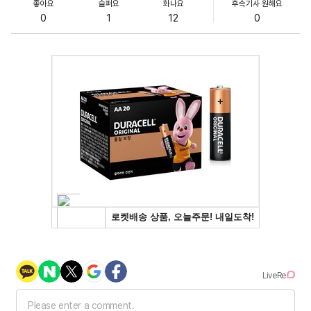
좋아요
슬퍼요
화나요
후속기사 원해요
0
1
12
0