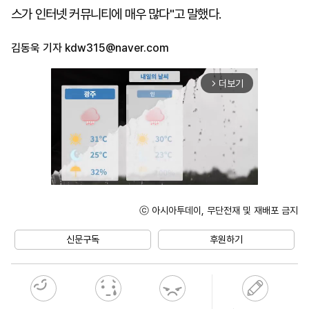
스가 인터넷 커뮤니티에 매우 많다"고 말했다.
김동욱 기자
kdw315@naver.com
더보기
arrow_forward_ios
ⓒ 아시아투데이, 무단전재 및 재배포 금지
Unmute
신문구독
후원하기