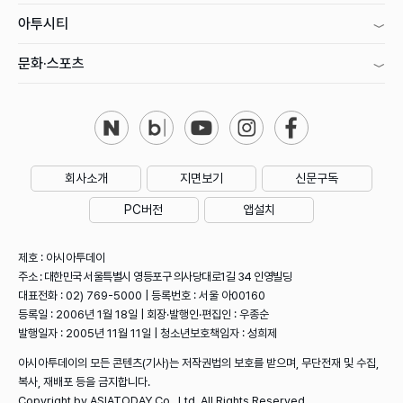
아투시티
문화·스포츠
회사소개
지면보기
신문구독
PC버전
앱설치
제호 : 아시아투데이
주소 : 대한민국 서울특별시 영등포구 의사당대로1길 34 인영빌딩
대표전화 : 02) 769-5000 | 등록번호 : 서울 아00160
등록일 : 2006년 1월 18일 | 회장·발행인·편집인 : 우종순
발행일자 : 2005년 11월 11일 | 청소년보호책임자 : 성희제
아시아투데이의 모든 콘텐츠(기사)는 저작권법의 보호를 받으며, 무단전재 및 수집,
복사, 재배포 등을 금지합니다.
Copyright by ASIATODAY Co., Ltd. All Rights Reserved.