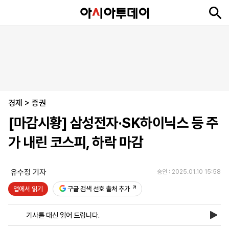
뉴
최
속
정
사
경
국
오
피
아
문
포
스
신
보
치
회
제
제
피
플
투
화
토
니
시
·
경제
언
티
스
>
증권
포
[마감시황] 삼성전자·SK하이닉스 등 주
츠
가 내린 코스피, 하락 마감
ENGLISH
中
Tiếng
文
Việt
유수정 기자
승인 : 2025.01.10 15:58
앱에서 읽기
구글 검색 선호 출처 추가
지
신
후
제
회
앱
면
문
원
보
사
설
기사를 대신 읽어 드립니다.
보
구
하
24
소
치
기
독
기
시
개