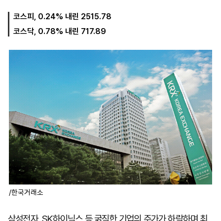
코스피, 0.24% 내린 2515.78
코스닥, 0.78% 내린 717.89
마
운
대
켓
세
학
파
동
워
문
골
프
/한국거래소
삼성전자, SK하이닉스 등 굵직한 기업의 주가가 하락하며 최