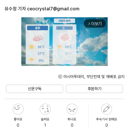
유수정 기자
ceocrystal7@gmail.com
더보기
arrow_forward_ios
ⓒ 아시아투데이, 무단전재 및 재배포 금지
Mute
신문구독
후원하기
좋아요
슬퍼요
화나요
후속기사 원해요
0
1
0
0