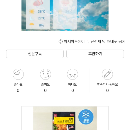
ⓒ 아시아투데이, 무단전재 및 재배포 금지
Mute
신문구독
후원하기
좋아요
슬퍼요
화나요
후속기사 원해요
0
0
0
0