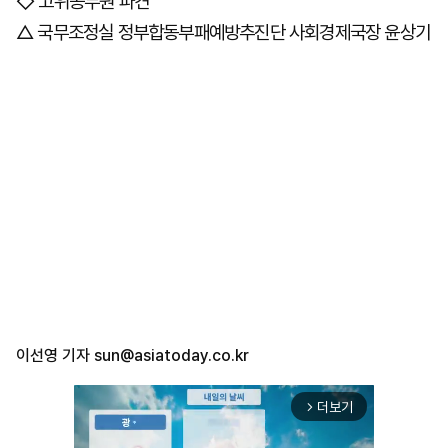
◇ 고위공무원 파견
△ 국무조정실 정부합동부패예방추진단 사회경제국장 윤상기
마
운
대
켓
세
학
파
동
워
문
골
프
이선영 기자
sun@asiatoday.co.kr
더보기
arrow_forward_ios