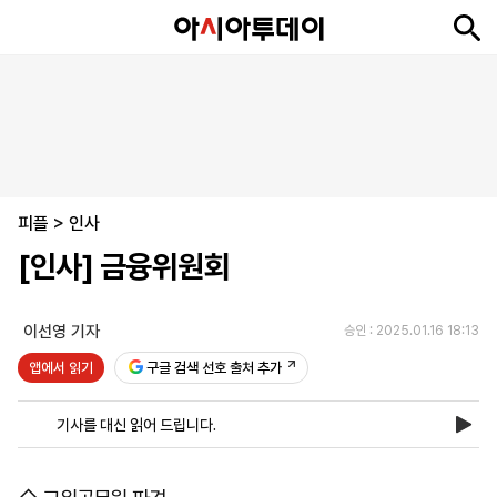
뉴
최
속
정
사
경
국
오
피
아
문
포
스
신
보
치
회
제
제
피
플
투
화
토
니
시
·
피플
언
티
스
>
인사
포
[인사] 금융위원회
츠
이선영 기자
승인 : 2025.01.16 18:13
ENGLISH
中
Tiếng
文
Việt
앱에서 읽기
구글 검색 선호 출처 추가
기사를 대신 읽어 드립니다.
지
신
후
제
회
앱
면
문
원
보
사
설
보
구
하
24
소
치
기
독
기
시
개