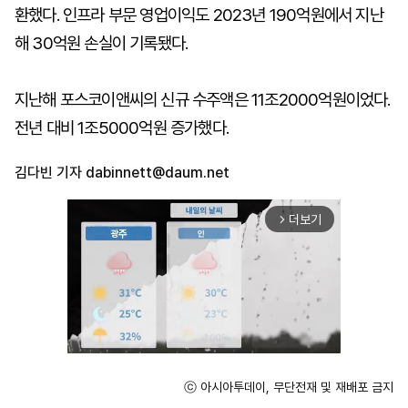
환했다. 인프라 부문 영업이익도 2023년 190억원에서 지난
해 30억원 손실이 기록됐다.
지난해 포스코이앤씨의 신규 수주액은 11조2000억원이었다.
전년 대비 1조5000억원 증가했다.
김다빈 기자
dabinnett@daum.net
더보기
arrow_forward_ios
ⓒ 아시아투데이, 무단전재 및 재배포 금지
Mute