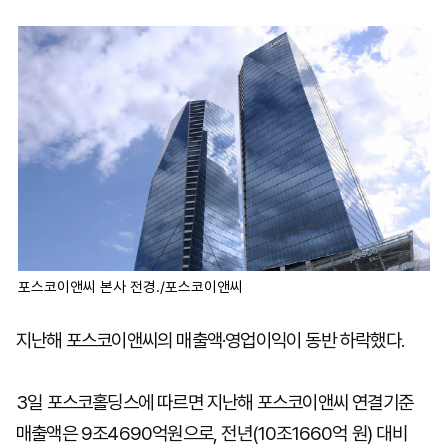
마
운
대
켓
세
학
파
동
워
문
골
프
포스코이앤씨 본사 전경./포스코이앤씨
지난해 포스코이앤씨의 매출액·영업이익이 동반 하락했다.
3일 포스코홀딩스에 따르면 지난해 포스코이앤씨 연결기준
매출액은 9조4690억원으로, 전년(10조1660억 원) 대비