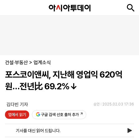
뉴
최
속
정
사
경
국
오
피
아
문
포
스
신
보
치
회
제
제
피
플
투
화
토
니
시
·
건설·부동산
언
티
스
>
업계소식
포
포스코이앤씨, 지난해 영업익 620억
츠
원…전년比 69.2%↓
ENGLISH
中
Tiếng
文
Việt
김다빈 기자
승인 : 2025.02.03 17:36
앱에서 읽기
구글 검색 선호 출처 추가
지
신
후
제
회
앱
면
문
원
보
사
설
기사를 대신 읽어 드립니다.
보
구
하
24
소
치
기
독
기
시
개