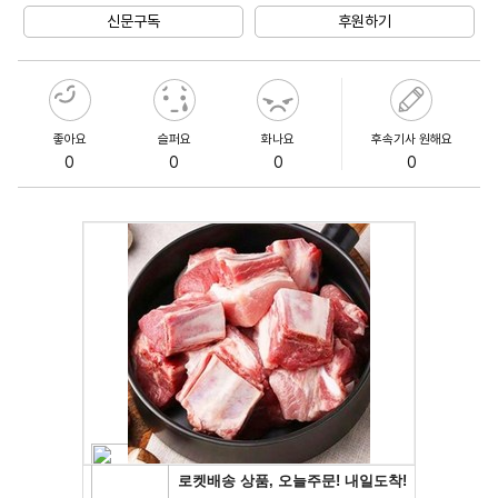
신문구독
후원하기
좋아요
슬퍼요
화나요
후속기사 원해요
0
0
0
0