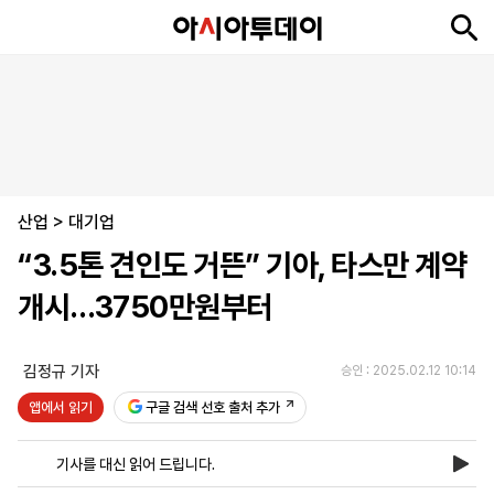
뉴
최
속
정
사
경
국
오
피
아
문
포
스
신
보
치
회
제
제
피
플
투
화
토
니
시
·
산업
언
티
스
>
대기업
포
“3.5톤 견인도 거뜬” 기아, 타스만 계약
츠
개시…3750만원부터
ENGLISH
中
Tiếng
文
Việt
김정규 기자
승인 : 2025.02.12 10:14
앱에서 읽기
구글 검색 선호 출처 추가
지
신
후
제
회
앱
면
문
원
보
사
설
기사를 대신 읽어 드립니다.
보
구
하
24
소
치
기
독
기
시
개