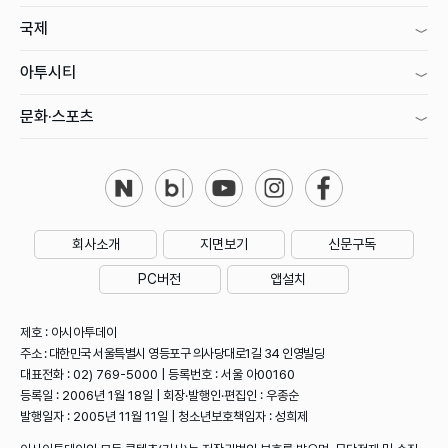
국제
아투시티
문화·스포츠
회사소개
지면보기
신문구독
PC버전
앱설치
제호 : 아시아투데이
주소 : 대한민국 서울특별시 영등포구 의사당대로1길 34 인영빌딩
대표전화 : 02) 769-5000 | 등록번호 : 서울 아00160
등록일 : 2006년 1월 18일 | 회장·발행인·편집인 : 우종순
발행일자 : 2005년 11월 11일 | 청소년보호책임자 : 성희제