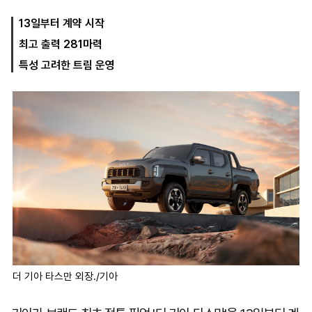
13일부터 계약 시작
최고 출력 281마력
마
운
대
켓
세
학
특성 고려한 트림 운영
파
동
워
문
골
프
더 기아 타스만 외장./기아