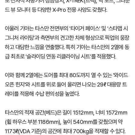
또 전자식 차동기어 잠금장치, X-TREK(트렉), 락 모드, 그라운
드 뷰 모니터 등 다양한 X-Pro 전용 사양도 갖췄다.
아울러 기아는 타스만 전면부의 '타이거 페이스' 및 '스타맵 시
그니처 라이팅'과 측면부의 견고한 차체 형상으로 픽업의 웅장
하고 대담한 느낌을 연출했다. 특히 기아는 타스만의 2열에 동
급 최초로 '슬라이딩 연동 리클라이닝 시트'를 적용했다.
이와 함께 2열에는 도어를 최대 80도까지 열 수 있는 '와이드
오픈 힌지'와 시트를 위로 들어 올리면 나오는 29ℓ 대용량 트
레이를 적용해 수납 편의성을 높였다.
타스만의 적재 공간(베드)은 길이 1512㎜, 너비 1572㎜
(휠 하우스 부분 1186㎜), 높이 540㎜를 갖췄으며 약
1173ℓ(VDA 기준)의 공간에 최대 700kg을 적재할 수 있다.