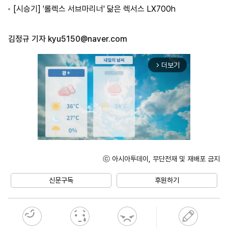
[시승기] '롤렉스 서브마리너' 닮은 렉서스 LX700h
김정규 기자
kyu5150@naver.com
더보기
arrow_forward_ios
ⓒ 아시아투데이, 무단전재 및 재배포 금지
Unmute
신문구독
후원하기