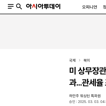
오피니언
오피니언
정치
사회
사설
정치일반
사회일반
칼럼·기고
청와대
사건·사고
기자의 눈
국회·정당
법원·검찰
피플
북한
교육·행정
국제
북미
외교
노동·복지·환경
미 상무장관
국방
보건·의학
정부
과...관세율
하만주 워싱턴 특파원
SNS
승인 : 2025. 03. 03. 04
뉴스스탠드
네이버블로그
아투TV(유튜브)
페이스북