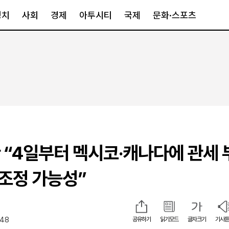
정치
사회
경제
아투시티
국제
문화·스포츠
경제
아투시티
국제
경제일반
종합
세계일반
정책
메트로
아시아·호주
금융·증권
경기·인천
북미
산업
세종·충청
중남미
IT·과학
영남
유럽
 “4일부터 멕시코·캐나다에 관세 
부동산
호남
중동·아프리
유통
강원
 조정 가능성”
중기·벤처
제주
:48
공유하기
읽기모드
글자크기
기사듣
인스타그램