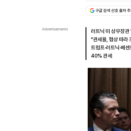
다국어뉴스
ENGLISH
Tiếng Việt
中文
구글 검색 선호 출처 
Advertisements
러트닉 미 상무장관 
"관세율, 협상 따라 
트럼프·러트닉·베센트
40% 관세