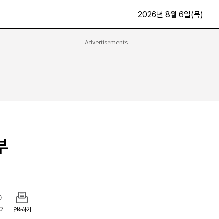
2026년 8월 6일(목)
Advertisements
문화·스포츠
최신
전체
방송
지면보기
가요
구독신청
영화
First Edition
문화
후원하기
부
카
종교
제보24시
스포츠
알립니다
여행
기
인쇄하기