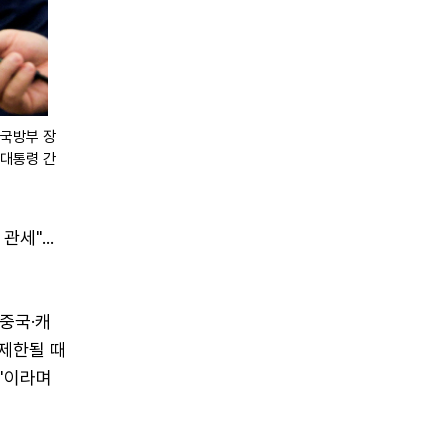
 국방부 장
 대통령 간
세"...
중국·캐
 제한될 때
것"이라며