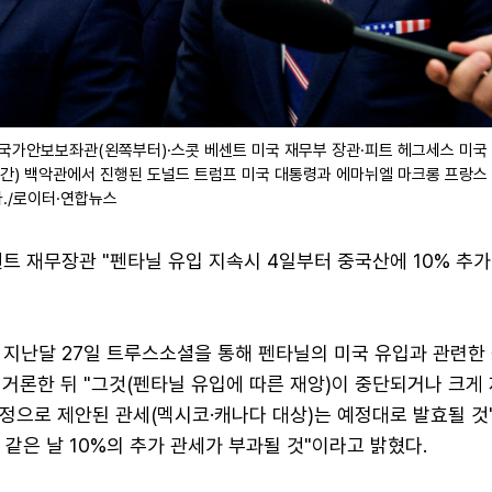
 국가안보보좌관(왼쪽부터)·스콧 베센트 미국 재무부 장관·피트 헤그세스 미국
시간) 백악관에서 진행된 도널드 트럼프 미국 대통령과 에마뉘엘 마크롱 프랑스
./로이터·연합뉴스
트 재무장관 "펜타닐 유입 지속시 4일부터 중국산에 10% 추가 관
 지난달 27일 트루스소셜을 통해 펜타닐의 미국 유입과 관련한 
거론한 뒤 "그것(펜타닐 유입에 따른 재앙)이 중단되거나 크게
예정으로 제안된 관세(멕시코·캐나다 대상)는 예정대로 발효될 
같은 날 10%의 추가 관세가 부과될 것"이라고 밝혔다.