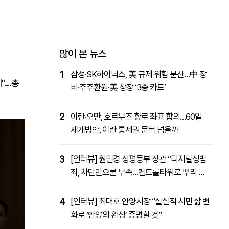
패밀리사이트
마켓파워
아투TV
대학동문골프최강전
많이 본 뉴스
1
삼성·SK하이닉스, 美 규제 위험 분산…中 장
...총
비·주주환원·美 상장 ‘3중 카드’
2
이란·오만, 호르무즈 항로 좌표 합의…60일
재개방안, 이란 통제권 문턱 넘을까
3
[인터뷰] 원민경 성평등부 장관 “디지털성범
죄, 차단만으론 부족…컨트롤타워로 뿌리 뽑
을 것”
4
[인터뷰] 최대호 안양시장 “실질적 시민 삶 변
화로 ‘안양의 완성’ 증명할 것”