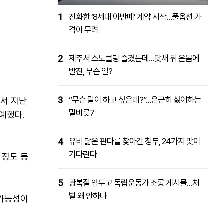
1
진화한 ‘8세대 아반떼’ 계약 시작…풀옵션 가
격이 무려
2
제주서 스노클링 즐겼는데…닷새 뒤 온몸에
발진, 무슨 일?
3
“무슨 말이 하고 싶은데?”…은근히 싫어하는
서 지난
말버릇7
예했다.
4
유비 닮은 판다를 찾아간 청두, 24가지 맛이
기다린다
 정도 등
5
광복절 앞두고 독립운동가 조롱 게시물…처
벌 왜 안하나
 가능성이