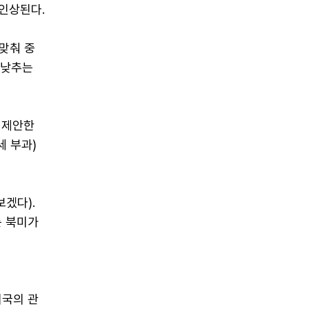
 인상된다.
맞춰 중
 낮추는
 제안한
세 부과)
보겠다).
는 북미가
미국의 관