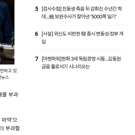
5
[검사수첩] 친동생 죽음 뒤 감춰진 수년간 학
대…檢 보완수사가 찾아낸 ‘5000쪽 일기’
6
[사설] 외신도 비판한 韓 증시 변동성·정부 개
입
7
[마켓파워]한화 3세 독립경영 시동…김동원
금융 홀로서기 시나리오는
발언하고 있
연합뉴스
세를 부과
 마약'으
부터 부과할