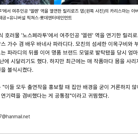
'에서 여주인공 '엘렌' 역을 열연한 릴리로즈 뎁(왼쪽 사진)의 카리스마는 아
/제공=유니버설 픽쳐스·롯데엔터테인먼트
식 호러물 '노스페라투'에서 여주인공 '엘렌' 역을 연기한 릴리
스 가수 겸 배우 바네사 파라디다. 모친의 섬세한 이목구비와 
그는 파라디의 뒤를 이어 명품 브랜드 모델로 발탁됐을 당시 엄
난에 시달리기도 했다. 하지만 최근에는 매 작품마다 몸을 사리
선을 불식시켰다.
 "이들 모두 출연작을 홍보할 때 집안 배경을 굳이 거론하지 않
 연기력을 겸비했다는 게 공통점"이라고 귀띔했다.
@hanmail.net