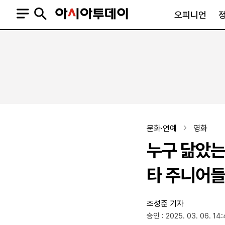
오피니언
오피니언
정치
사회
사설
정치일반
사회일반
칼럼·기고
청와대
사건·사고
기자의 눈
국회·정당
법원·검찰
피플
북한
교육·행정
문화·연예
영화
외교
노동·복지·환경
누구 닮았는
국방
보건·의학
정부
타 주니어
조성준 기자
SNS
승인 : 2025. 03. 06. 14
뉴스스탠드
네이버블로그
아투TV(유튜브)
페이스북