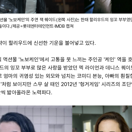
액션물 '노보케인'의 주연 잭 퀘이드(왼쪽 사진)는 한때 할리우드의 잉꼬 부부였
들이다./제공=롯데엔터테인먼트·IMDB 캡쳐
약이 할리우드에 신선한 기운을 불어넣고 있다.
믹 액션물 '노보케인'에서 고통을 못 느끼는 주인공 '케인' 역을 
드의 잉꼬 부부로 많은 사랑을 받았던 멕 라이언과 데니스 퀘이
로 엄마의 귀염성 있는 외모와 넘치는 코미디 본능, 아빠의 훤칠
'처럼 보이지만 스무 살 때인 2012년 '헝거게임' 시리즈의 조
단씩 밟아올라온 노력파다.