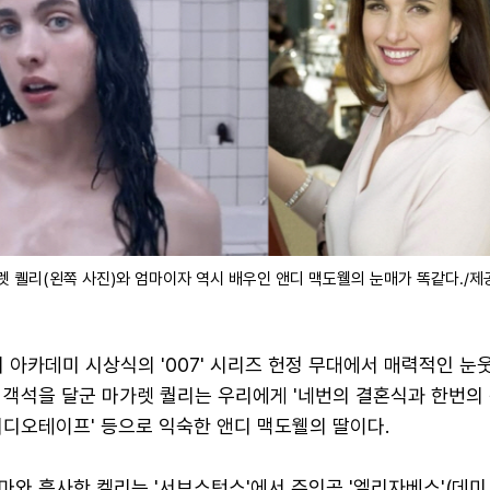
렛 퀠리(왼쪽 사진)와 엄마이자 역시 배우인 앤디 맥도웰의 눈매가 똑같다./제
회 아카데미 시상식의 '007' 시리즈 헌정 무대에서 매력적인 눈
 객석을 달군 마가렛 퀄리는 우리에게 '네번의 결혼식과 한번의 
비디오테이프' 등으로 익숙한 앤디 맥도웰의 딸이다.
와 흡사한 켈리는 '서브스턴스'에서 주인공 '엘리자베스'(데미