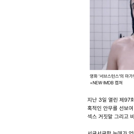
영화 '서브스턴스'의 마가
=NEW·IMDB 캡쳐
지난 3일 열린 제97
혹적인 안무를 선보여
섹스 거짓말 그리고 
서글서글한 눈매가 엄마