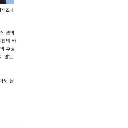
버지 조니
로즈 뎁의
부친의 카
마의 후광
지 않는
아도 될