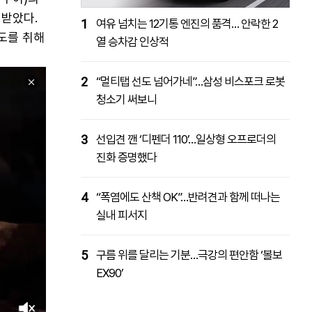
 받았다.
1
여유 넘치는 12기통 엔진의 품격… 안락한 2
도를 취해
열 승차감 인상적
2
“멀티탭 선도 넘어가네”…삼성 비스포크 로봇
청소기 써보니
3
선입견 깬 ‘디펜더 110’…일상형 오프로더의
진화 증명했다
4
“폭염에도 산책 OK”…반려견과 함께 떠나는
실내 피서지
5
구름 위를 달리는 기분…극강의 편안함 ‘볼보
EX90’