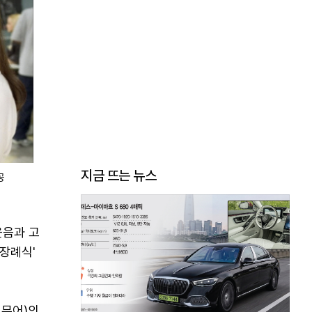
지금 뜨는 뉴스
공
웃음과 고
장례식'
 무어)의