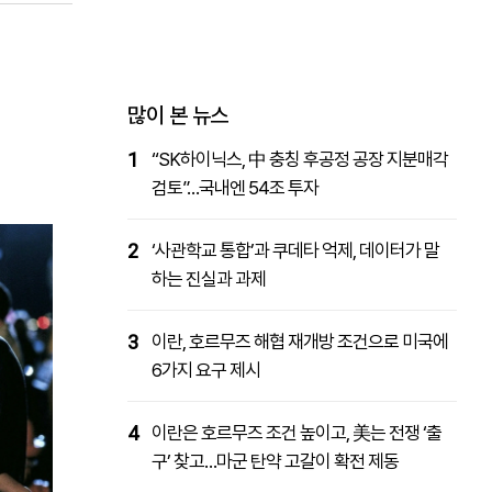
패밀리사이트
마켓파워
아투TV
대학동문골프최강전
많이 본 뉴스
1
“SK하이닉스, 中 충칭 후공정 공장 지분매각
검토”…국내엔 54조 투자
2
‘사관학교 통합’과 쿠데타 억제, 데이터가 말
하는 진실과 과제
3
이란, 호르무즈 해협 재개방 조건으로 미국에
6가지 요구 제시
4
이란은 호르무즈 조건 높이고, 美는 전쟁 ‘출
구’ 찾고…마군 탄약 고갈이 확전 제동