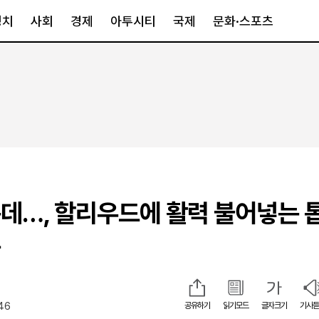
정치
사회
경제
아투시티
국제
문화·스포츠
경제
아투시티
국제
경제일반
종합
세계일반
정책
메트로
아시아·호주
금융·증권
경기·인천
북미
산업
세종·충청
중남미
IT·과학
영남
유럽
데…, 할리우드에 활력 불어넣는 
부동산
호남
중동·아프리
유통
강원
들
중기·벤처
제주
:46
공유하기
읽기모드
글자크기
기사듣
인스타그램