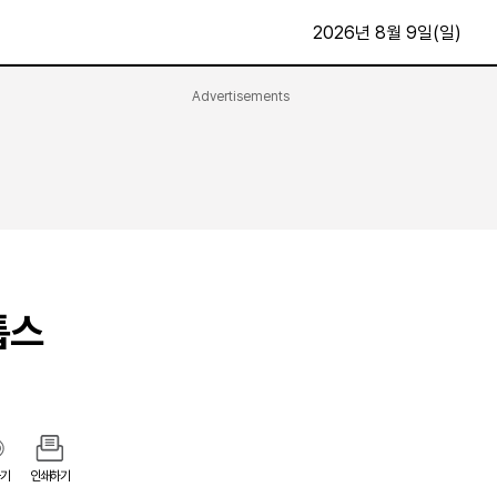
2026년 8월 9일(일)
Advertisements
문화·스포츠
최신
전체
방송
지면보기
가요
구독신청
영화
First Edition
문화
후원하기
톱스
카
종교
제보24시
스포츠
알립니다
여행
기
인쇄하기