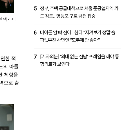
5
정부, 주택 공급대책으로 서울 준공업지역 카
드 검토…영등포·구로·금천 집중
던 멕 라이
6
바이든 암 뼈 전이…헌터 “지켜보기 정말 슬
퍼”...부친 사면엔 “모두에 안 좋아”
7
[기자의눈] ‘의대 없는 전남’ 프레임을 깨야 통
호연한 잭
합의료가 보인다
드의 아들
한 체형을
단역으로 출