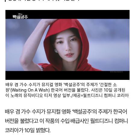
마
운
대
켓
세
학
파
동
워
문
골
프
배우 겸 가수 수지가 뮤지컬 영화 '백설공주'의 주제가 '간절한 소
원'(Waiting On A Wish) 한국어 버전을 불렀다. 사진은 10일 공개된
이 노래의 뮤직비디오 티저 영상 일부./제공=월트디즈니 컴퍼니 코리아
배우 겸 가수 수지가 뮤지컬 영화 '백설공주'의 주제가 한국어
버전을 불렀다고 이 작품의 수입·배급사인 월트디즈니 컴퍼니
코리아가 10일 밝혔다.