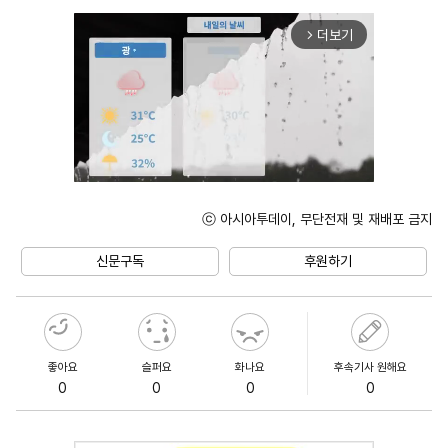
더보기
arrow_forward_ios
ⓒ 아시아투데이, 무단전재 및 재배포 금지
Unmute
신문구독
후원하기
좋아요
슬퍼요
화나요
후속기사 원해요
0
0
0
0