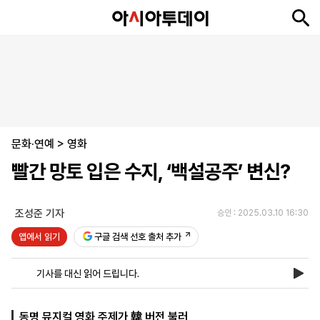
뉴
최
속
정
사
경
국
오
피
아
문
포
스
신
보
치
회
제
제
피
플
투
화
토
니
시
·
문화·연예
언
티
스
>
영화
포
빨간 망토 입은 수지, ‘백설공주’ 변신?
츠
조성준 기자
승인 : 2025.03.10 16:30
ENGLISH
中
Tiếng
文
Việt
앱에서 읽기
구글 검색 선호 출처 추가
기사를 대신 읽어 드립니다.
지
신
후
제
회
앱
면
문
원
보
사
설
보
구
하
24
소
치
동명 뮤지컬 영화 주제가 韓 버전 불러
기
독
기
시
개