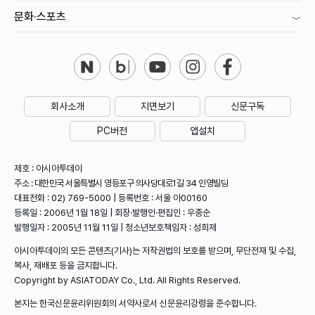
문화·스포츠
회사소개
지면보기
신문구독
PC버전
앱설치
제호 : 아시아투데이
주소 : 대한민국 서울특별시 영등포구 의사당대로1길 34 인영빌딩
대표전화 : 02) 769-5000 | 등록번호 : 서울 아00160
등록일 : 2006년 1월 18일 | 회장·발행인·편집인 : 우종순
발행일자 : 2005년 11월 11일 | 청소년보호책임자 : 성희제
아시아투데이의 모든 콘텐츠(기사)는 저작권법의 보호를 받으며, 무단전재 및 수집,
복사, 재배포 등을 금지합니다.
Copyright by ASIATODAY Co., Ltd. All Rights Reserved.
본지는 한국신문윤리위원회의 서약사로서 신문윤리강령을 준수합니다.