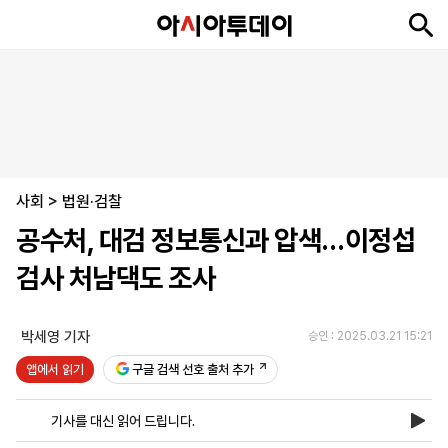
뉴
최
속
정
사
경
국
오
피
아
문
포
스
신
보
치
회
제
제
피
플
투
화
토
니
시
·
사회
언
티
스
>
법원·검찰
포
공수처, 대검 정보통신과 압색…이정섭
츠
검사 처남댁도 조사
ENGLISH
中
Tiếng
文
Việt
박세영 기자
승인 : 2025.03.21 15:21
앱에서 읽기
구글 검색 선호 출처 추가
지
신
후
제
회
앱
면
문
원
보
사
설
기사를 대신 읽어 드립니다.
보
구
하
24
소
치
기
독
기
시
개