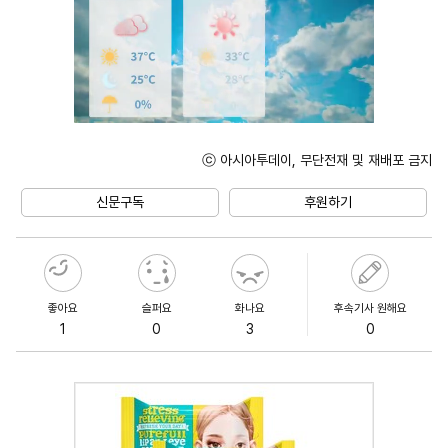
ⓒ 아시아투데이, 무단전재 및 재배포 금지
Unmute
신문구독
후원하기
좋아요
슬퍼요
화나요
후속기사 원해요
1
0
3
0