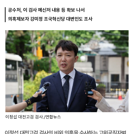
공수처, 이 검사 메신저 내용 등 확보 나서
의혹제보자 강미정 조국혁신당 대변인도 조사
마
운
대
켓
세
학
파
동
워
문
골
프
이정섭 대전고검 검사./연합뉴스
이정섭 대전고검 검사의 비위 의혹을 수사하는 고위공직자범