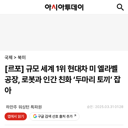
뉴
최
속
정
사
경
국
오
피
아
문
포
스
신
보
치
회
제
제
피
플
투
화
토
니
시
·
국제
언
티
스
>
북미
포
[르포] 규모 세계 1위 현대차 미 엘라벨
츠
공장, 로봇과 인간 친화 ‘두마리 토끼’ 잡
ENGLISH
中
Tiếng
아
文
Việt
하만주 워싱턴 특파원
승인 : 2025.03.31 01:28
지
신
후
제
회
앱
앱에서 읽기
구글 검색 선호 출처 추가
면
문
원
보
사
설
보
구
하
24
소
치
기
독
기
시
개