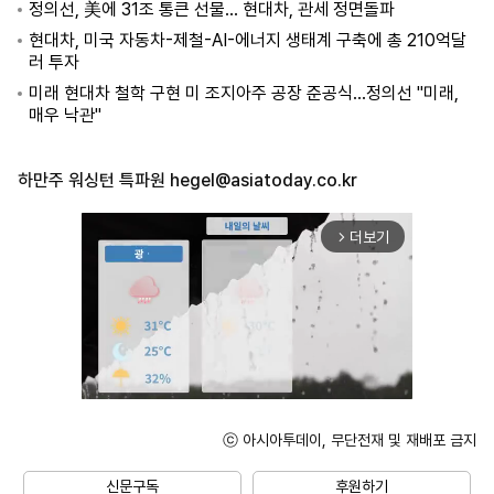
정의선, 美에 31조 통큰 선물… 현대차, 관세 정면돌파
현대차, 미국 자동차-제철-AI-에너지 생태계 구축에 총 210억달
러 투자
미래 현대차 철학 구현 미 조지아주 공장 준공식...정의선 "미래,
매우 낙관"
하만주 워싱턴 특파원
hegel@asiatoday.co.kr
더보기
arrow_forward_ios
ⓒ 아시아투데이, 무단전재 및 재배포 금지
Mute
신문구독
후원하기