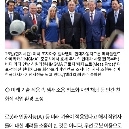
26일(현지시간) 미국 조지아주 엘라벨의 '현대자동차그룹 메타플랜트
아메리카(HMGMA)' 준공식에서 호세 무뇨스 현대차 사장(왼쪽부터)·
버디 카터 연방 하원의원·HMGMA 근로자 '메타프로(Meta Pros)' 다
표·정의선 현대차그룹 회장·브라이언 켐프 조지아주 지사·조현동 주미
한국대사가 기념사진을 찍고 있다./(엘라벨)하만주 특파원
◇ 미래 기술 적용 속 냄새·소음 최소화·자연 채광 등 인간 친
화적 작업 환경 조성
로봇과 인공지능(AI) 등 미래 기술이 적용됐다고 해서 작업자
들에 대한 배려를 소홀히 한 것은 아니다. 우선 로봇 이용으로