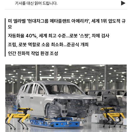
기사를 대신 읽어 드립니다.
마
운
대
미 엘라벨 '현대차그룹 메타플랜트 아메리카', 세계 1위 압도적 규
켓
세
학
모
파
동
자동화율 40%, 세계 최고 수준...로봇 '스팟', 차체 검사
워
문
골
조립, 로봇 역할로 소음 최소화...준공식 개최
프
인간 친화적 작업 환경 조성