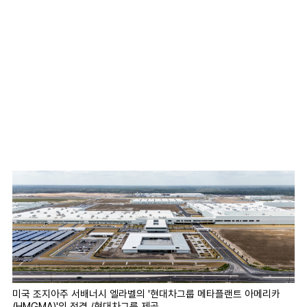
미국 조지아주 서배너시 엘라벨의 '현대차그룹 메타플랜트 아메리카
(HMGMA)'의 전경./현대차그룹 제공