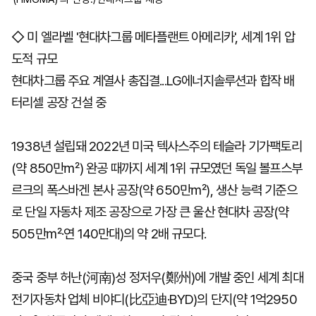
◇ 미 엘라벨 '현대차그룹 메타플랜트 아메리카', 세계 1위 압
도적 규모
현대차그룹 주요 계열사 총집결...LG에너지솔루션과 합작 배
터리셀 공장 건설 중
1938년 설립돼 2022년 미국 텍사스주의 테슬라 기가팩토리
(약 850만㎡) 완공 때까지 세계 1위 규모였던 독일 볼프스부
르크의 폭스바겐 본사 공장(약 650만㎡), 생산 능력 기준으
로 단일 자동차 제조 공장으로 가장 큰 울산 현대차 공장(약
505만㎡·연 140만대)의 약 2배 규모다.
중국 중부 허난(河南)성 정저우(鄭州)에 개발 중인 세계 최대
전기자동차 업체 비야디(比亞迪·BYD)의 단지(약 1억2950