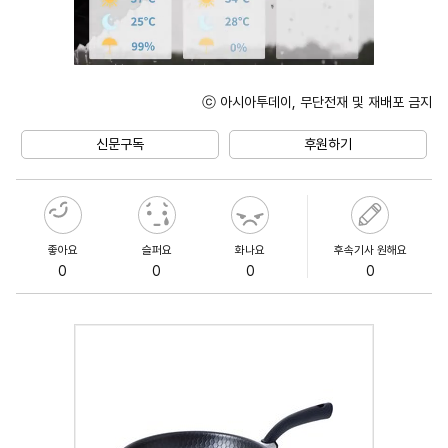
ⓒ 아시아투데이, 무단전재 및 재배포 금지
Unmute
신문구독
후원하기
좋아요
슬퍼요
화나요
후속기사 원해요
0
0
0
0