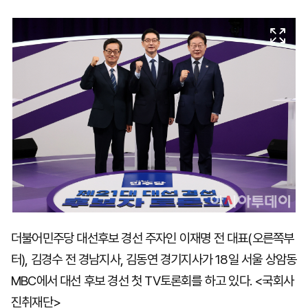
마
운
대
켓
세
학
파
동
워
문
골
프
더불어민주당 대선후보 경선 주자인 이재명 전 대표(오른쪽부
터), 김경수 전 경남지사, 김동연 경기지사가 18일 서울 상암동
MBC에서 대선 후보 경선 첫 TV토론회를 하고 있다. <국회사
진취재단>