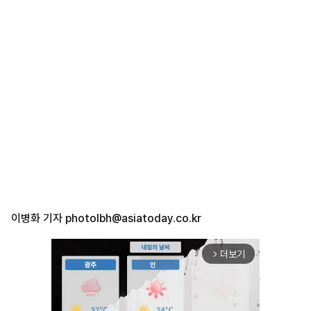
이병화 기자
photolbh@asiatoday.co.kr
더보기
arrow_forward_ios