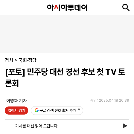
뉴
최
속
정
사
경
국
오
피
아
문
포
스
신
보
치
회
제
제
피
플
투
화
토
니
시
·
정치
언
티
스
>
국회·정당
포
[포토] 민주당 대선 경선 후보 첫 TV 토
츠
론회
ENGLISH
中
Tiếng
文
Việt
이병화 기자
승인 : 2025.04.18 20:39
앱에서 읽기
구글 검색 선호 출처 추가
지
신
후
제
회
앱
면
문
원
보
사
설
기사를 대신 읽어 드립니다.
보
구
하
24
소
치
기
독
기
시
개