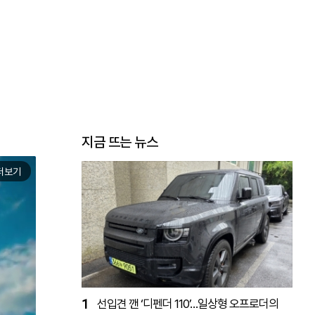
지금 뜨는 뉴스
더보기
1
선입견 깬 ‘디펜더 110’…일상형 오프로더의