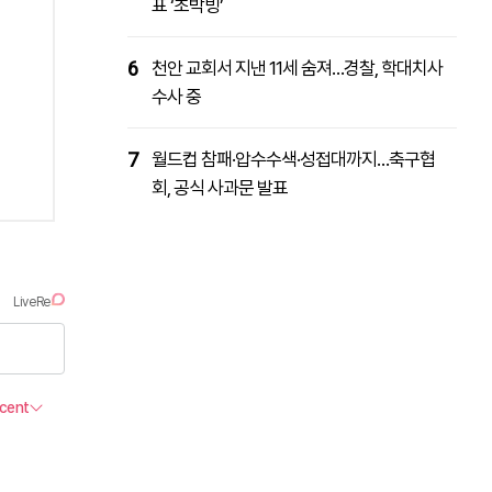
표 ‘초박빙’
6
천안 교회서 지낸 11세 숨져…경찰, 학대치사
수사 중
7
월드컵 참패·압수수색·성접대까지…축구협
회, 공식 사과문 발표