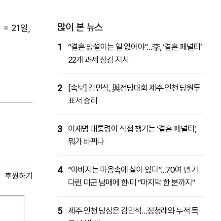
패밀리사이트
마켓파워
아투TV
대학동문골프최강전
많이 본 뉴스
= 21일,
1
“결혼 망설이는 일 없어야”…李, ‘결혼 페널티’
22개 과제 점검 지시
2
[속보] 김민석, 與전당대회 제주·인천 당원투
표서 승리
3
이재명 대통령이 직접 챙기는 ‘결혼 페널티’,
뭐가 바뀌나
4
“아버지는 마음속에 살아 있다”…70여 년 기
후원하기
다린 미군 남매에 한·미 “마지막 한 분까지”
5
제주·인천 당심은 김민석…정청래와 누적 득