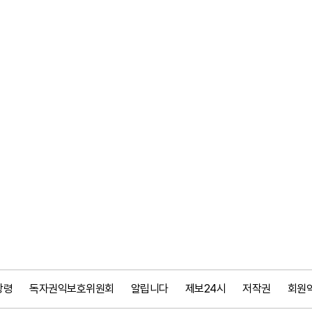
강령
독자권익보호위원회
알립니다
제보24시
저작권
회원