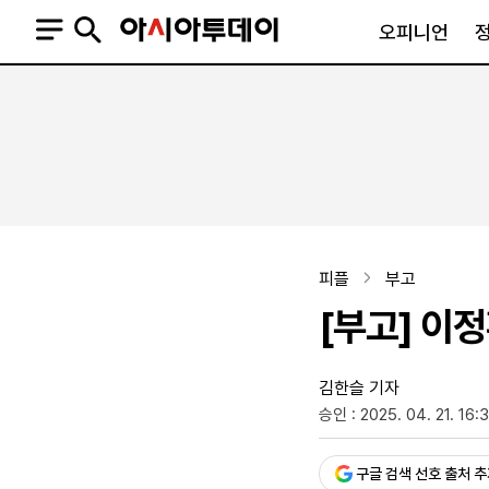
오피니언
오피니언
정치
사회
사설
정치일반
사회일반
칼럼·기고
청와대
사건·사고
기자의 눈
국회·정당
법원·검찰
피플
북한
교육·행정
피플
부고
외교
노동·복지·환경
[부고] 이
국방
보건·의학
정부
김한슬 기자
승인 : 2025. 04. 21. 16:
SNS
뉴스스탠드
네이버블로그
아투TV(유튜브)
페이스북
구글 검색 선호 출처 