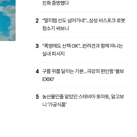
진화 증명했다
2
“멀티탭 선도 넘어가네”…삼성 비스포크 로봇
청소기 써보니
3
“폭염에도 산책 OK”…반려견과 함께 떠나는
실내 피서지
4
구름 위를 달리는 기분…극강의 편안함 ‘볼보
EX90’
5
농산물인줄 알았던 스테비아 토마토, 알고보
니 ‘가공식품’