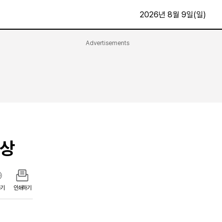
2026년 8월 9일(일)
Advertisements
문화·스포츠
최신
전체
방송
지면보기
가요
구독신청
영화
First Edition
문화
후원하기
자상
카
종교
제보24시
스포츠
알립니다
여행
기
인쇄하기