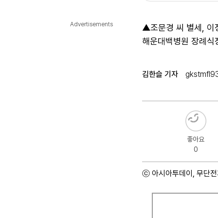
다국어뉴스
ENGLISH
Tiếng Việt
中文
Advertisements
▲조문경 씨 별세, 이
해운대백병원 장례식장 1
김한슬 기자
gkstmfl9
좋아요
0
ⓒ 아시아투데이, 무단전