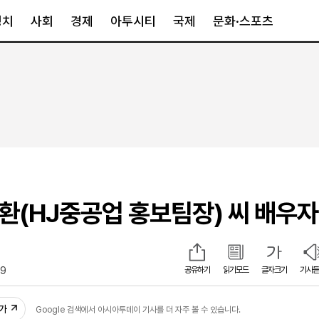
정치
사회
경제
아투시티
국제
문화·스포츠
경제
아투시티
국제
경제일반
종합
세계일반
정책
메트로
아시아·호주
금융·증권
경기·인천
북미
산업
세종·충청
중남미
IT·과학
영남
유럽
정환(HJ중공업 홍보팀장) 씨 배우
부동산
호남
중동·아프리
유통
강원
중기·벤처
제주
39
공유하기
읽기모드
글자크기
기사듣
인스타그램
추가
Google 검색에서 아시아투데이 기사를 더 자주 볼 수 있습니다.