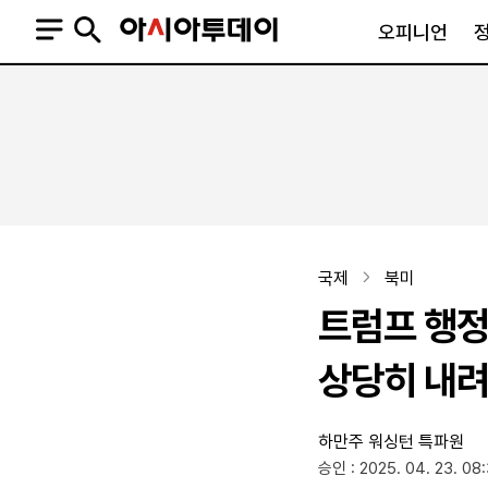
오피니언
오피니언
정치
사회
사설
정치일반
사회일반
칼럼·기고
청와대
사건·사고
기자의 눈
국회·정당
법원·검찰
피플
북한
교육·행정
국제
북미
외교
노동·복지·환경
트럼프 행정부
국방
보건·의학
정부
상당히 내려
하만주 워싱턴 특파원
SNS
승인 : 2025. 04. 23. 08
뉴스스탠드
네이버블로그
아투TV(유튜브)
페이스북