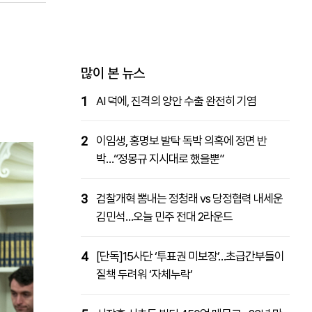
패밀리사이트
마켓파워
아투TV
대학동문골프최강전
많이 본 뉴스
1
AI 덕에, 진격의 양안 수출 완전히 기염
2
이임생, 홍명보 발탁 독박 의혹에 정면 반
박…“정몽규 지시대로 했을뿐”
3
검찰개혁 뽐내는 정청래 vs 당정협력 내세운
김민석…오늘 민주 전대 2라운드
4
[단독]15사단 ‘투표권 미보장’…초급간부들이
질책 두려워 ‘자체누락’