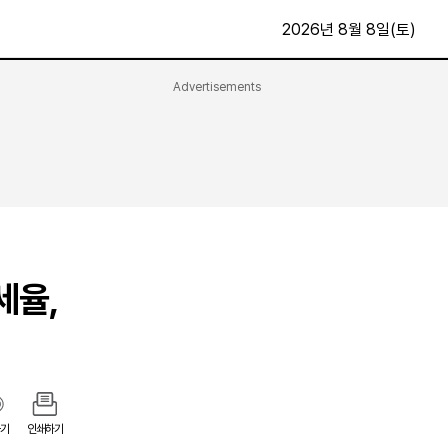
2026년 8월 8일(토)
Advertisements
문화·스포츠
최신
전체
방송
지면보기
가요
구독신청
영화
First Edition
문화
후원하기
세율,
카
종교
제보24시
스포츠
알립니다
여행
기
인쇄하기