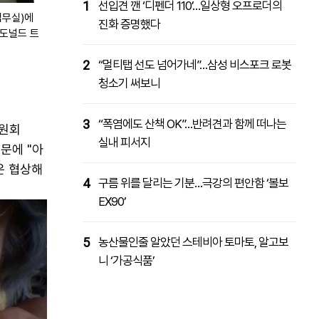
1
선입견 깬 ‘디펜더 110’…일상형 오프로더의
집무실)에
진화 증명했다
 도널드 트
2
“멀티탭 선도 넘어가네”…삼성 비스포크 로봇
청소기 써보니
3
“폭염에도 산책 OK”…반려견과 함께 떠나는
위원회
실내 피서지
문에 "아
은 협상해
4
구름 위를 달리는 기분…극강의 편안함 ‘볼보
EX90’
5
농산물인줄 알았던 스테비아 토마토, 알고보
니 ‘가공식품’