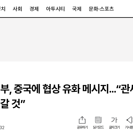
정치
사회
경제
아투시티
국제
문화·스포츠
경제
아투시티
국제
경제일반
종합
세계일반
정책
메트로
아시아·호주
금융·증권
경기·인천
북미
산업
세종·충청
중남미
IT·과학
영남
유럽
, 중국에 협상 유화 메시지...“관
부동산
호남
중동·아프리
유통
강원
갈 것”
중기·벤처
제주
:32
공유하기
읽기모드
글자크기
기사듣
인스타그램