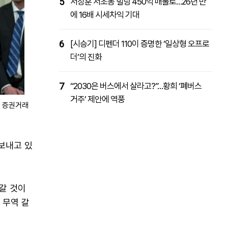
5
서장훈 서초동 빌딩 450억 매물로…26년 만
에 16배 시세차익 기대
6
[시승기] 디펜더 110이 증명한 ‘일상형 오프로
더’의 진화
7
“2030은 버스에서 살라고?”…황희 ‘폐버스
거주’ 제안에 역풍
스 증권거래
보내고 있
갈 것이
 무역 갈