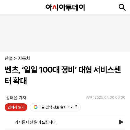
뉴
최
속
정
사
경
국
오
피
아
문
포
스
신
보
치
회
제
제
피
플
투
화
토
니
시
·
산업
언
티
스
>
자동차
포
벤츠, ‘일일 100대 정비’ 대형 서비스센
츠
터 확대
ENGLISH
中
Tiếng
文
Việt
강태윤 기자
승인 : 2025.04.30 06:00
앱에서 읽기
구글 검색 선호 출처 추가
지
신
후
제
회
앱
면
문
원
보
사
설
기사를 대신 읽어 드립니다.
보
구
하
24
소
치
기
독
기
시
개