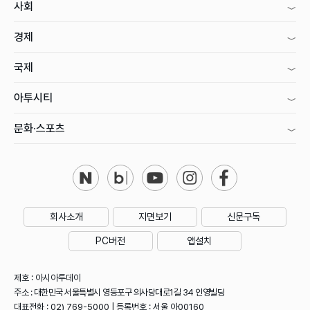
사회
경제
국제
아투시티
문화·스포츠
회사소개
지면보기
신문구독
PC버전
앱설치
제호 : 아시아투데이
주소 : 대한민국 서울특별시 영등포구 의사당대로1길 34 인영빌딩
대표전화 : 02) 769-5000 | 등록번호 : 서울 아00160