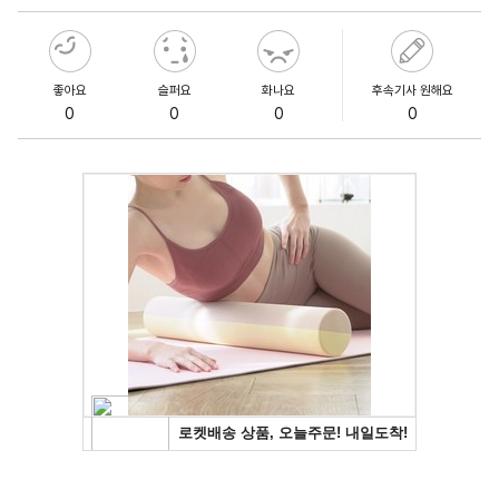
좋아요
슬퍼요
화나요
후속기사 원해요
0
0
0
0