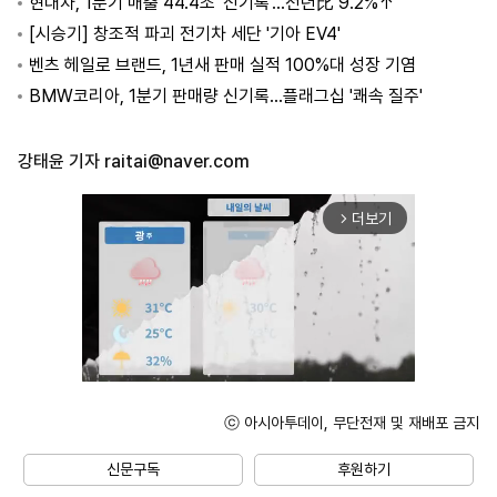
현대차, 1분기 매출 44.4조 '신기록'…전년比 9.2%↑
[시승기] 창조적 파괴 전기차 세단 '기아 EV4'
벤츠 헤일로 브랜드, 1년새 판매 실적 100%대 성장 기염
BMW코리아, 1분기 판매량 신기록…플래그십 '쾌속 질주'
강태윤 기자
raitai@naver.com
더보기
arrow_forward_ios
ⓒ 아시아투데이, 무단전재 및 재배포 금지
Unmute
신문구독
후원하기