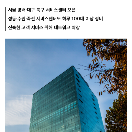
서울 방배·대구 북구 서비스센터 오픈
성동·수원·죽전 서비스센터도 하루 100대 이상 정비
마
운
대
켓
세
학
신속한 고객 서비스 위해 네트워크 확장
파
동
워
문
골
프