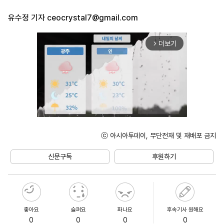
유수정 기자
ceocrystal7@gmail.com
더보기
arrow_forward_ios
ⓒ 아시아투데이, 무단전재 및 재배포 금지
Unmute
신문구독
후원하기
좋아요
슬퍼요
화나요
후속기사 원해요
0
0
0
0