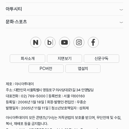
아투시티
문화·스포츠
회사소개
지면보기
신문구독
PC버전
앱설치
제호 : 아시아투데이
주소 : 대한민국 서울특별시 영등포구 의사당대로1길 34 인영빌딩
대표전화 : 02) 769-5000 | 등록번호 : 서울 아00160
등록일 : 2006년 1월 18일 | 회장·발행인·편집인 : 우종순
발행일자 : 2005년 11월 11일 | 청소년보호책임자 : 성희제
아시아투데이의 모든 콘텐츠(기사)는 저작권법의 보호를 받으며, 무단전재 및 수집,
복사, 재배포 등을 금지합니다.