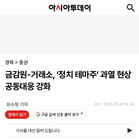
뉴
최
속
정
사
경
국
오
피
아
문
포
스
신
보
치
회
제
제
피
플
투
화
토
니
시
·
경제
언
티
스
>
증권
포
금감원-거래소, ‘정치 테마주’ 과열 현상
츠
공동대응 강화
ENGLISH
中
Tiếng
文
Việt
유수정 기자
승인 : 2025.05.14 14:34
앱에서 읽기
구글 검색 선호 출처 추가
지
신
후
제
회
앱
면
문
원
보
사
설
기사를 대신 읽어 드립니다.
보
구
하
24
소
치
기
독
기
시
개