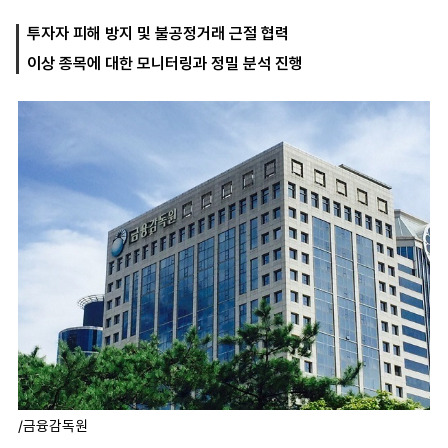
투자자 피해 방지 및 불공정거래 근절 협력
이상 종목에 대한 모니터링과 정밀 분석 진행
마
운
대
켓
세
학
파
동
워
문
골
프
/금융감독원