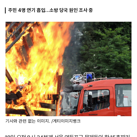
주민 4명 연기 흡입…소방 당국 원인 조사 중
마
운
대
켓
세
학
파
동
워
문
골
프
기사와 관련 없는 이미지. /게티이미지뱅크