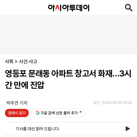
뉴
최
속
정
사
경
국
오
피
아
문
포
스
신
보
치
회
제
제
피
플
투
화
토
니
시
·
사회
언
티
스
>
사건·사고
포
영등포 문래동 아파트 창고서 화재…3시
츠
간 만에 진압
ENGLISH
中
Tiếng
文
Việt
박주연 기자
승인 : 2025.05.18 13:24
앱에서 읽기
구글 검색 선호 출처 추가
지
신
후
제
회
앱
면
문
원
보
사
설
기사를 대신 읽어 드립니다.
보
구
하
24
소
치
기
독
기
시
개