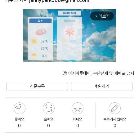
박주연 기자
jennypark308@gmail.com
더보기
arrow_forward_ios
ⓒ 아시아투데이, 무단전재 및 재배포 금지
Unmute
신문구독
후원하기
좋아요
슬퍼요
화나요
후속기사 원해요
0
0
0
0