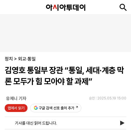
뉴
최
속
정
사
경
국
오
피
아
문
포
스
신
보
치
회
제
제
피
플
투
화
토
니
시
·
정치
언
티
스
>
외교·통일
포
김영호 통일부 장관 “통일, 세대·계층 막
츠
론 모두가 힘 모아야 할 과제”
ENGLISH
中
Tiếng
文
Việt
유제니 기자
승인 : 2025.05.19 15:00
앱에서 읽기
구글 검색 선호 출처 추가
지
신
후
제
회
앱
면
문
원
보
사
설
기사를 대신 읽어 드립니다.
보
구
하
24
소
치
기
독
기
시
개