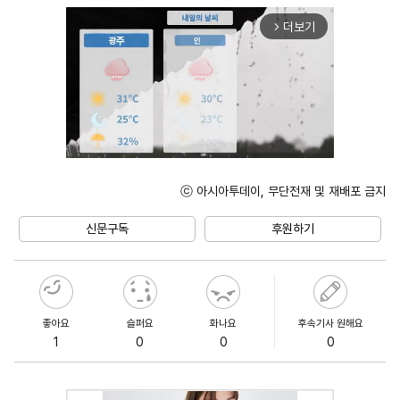
더보기
arrow_forward_ios
ⓒ 아시아투데이, 무단전재 및 재배포 금지
Unmute
신문구독
후원하기
좋아요
슬퍼요
화나요
후속기사 원해요
1
0
0
0