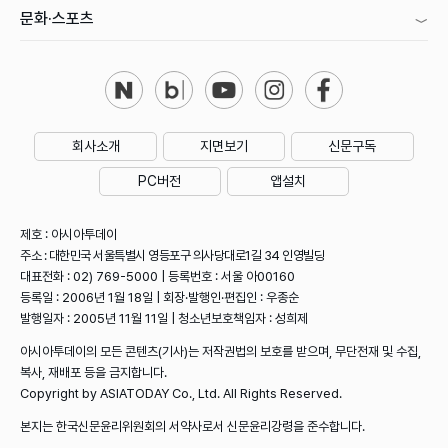
문화·스포츠
회사소개
지면보기
신문구독
PC버전
앱설치
제호 : 아시아투데이
주소 : 대한민국 서울특별시 영등포구 의사당대로1길 34 인영빌딩
대표전화 : 02) 769-5000 | 등록번호 : 서울 아00160
등록일 : 2006년 1월 18일 | 회장·발행인·편집인 : 우종순
발행일자 : 2005년 11월 11일 | 청소년보호책임자 : 성희제
아시아투데이의 모든 콘텐츠(기사)는 저작권법의 보호를 받으며, 무단전재 및 수집,
복사, 재배포 등을 금지합니다.
Copyright by ASIATODAY Co., Ltd. All Rights Reserved.
본지는 한국신문윤리위원회의 서약사로서 신문윤리강령을 준수합니다.