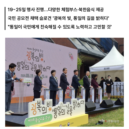
19~25일 행사 진행…다양한 체험부스·북한음식 제공
국민 공모전 채택 슬로건 '광복의 빛, 통일의 길을 밝히다'
마
운
대
켓
세
학
"통일이 국민에게 친숙해질 수 있도록 노력하고 고민할 것'
파
동
워
문
골
프