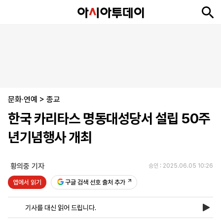
뉴
최
속
정
사
경
국
오
피
아
문
포
스
신
보
치
회
제
제
피
플
투
화
토
니
시
·
문화·연예
언
티
스
>
종교
포
한국 카리타스 명동대성당서 설립 50주
츠
년기념행사 개최
ENGLISH
中
Tiếng
文
Việt
황의중 기자
승인 : 2025.06.05 10:26
앱에서 읽기
구글 검색 선호 출처 추가
지
신
후
제
회
앱
면
문
원
보
사
설
기사를 대신 읽어 드립니다.
보
구
하
24
소
치
기
독
기
시
개