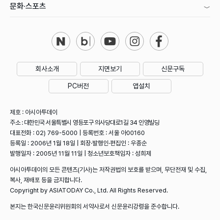
문화·스포츠
회사소개
지면보기
신문구독
PC버전
앱설치
제호 : 아시아투데이
주소 : 대한민국 서울특별시 영등포구 의사당대로1길 34 인영빌딩
대표전화 : 02) 769-5000 | 등록번호 : 서울 아00160
등록일 : 2006년 1월 18일 | 회장·발행인·편집인 : 우종순
발행일자 : 2005년 11월 11일 | 청소년보호책임자 : 성희제
아시아투데이의 모든 콘텐츠(기사)는 저작권법의 보호를 받으며, 무단전재 및 수집,
복사, 재배포 등을 금지합니다.
Copyright by ASIATODAY Co., Ltd. All Rights Reserved.
본지는 한국신문윤리위원회의 서약사로서 신문윤리강령을 준수합니다.