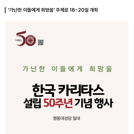
'가난한 이들에게 희망을' 주제로 18~20일 개최
마
운
대
켓
세
학
파
동
워
문
골
프