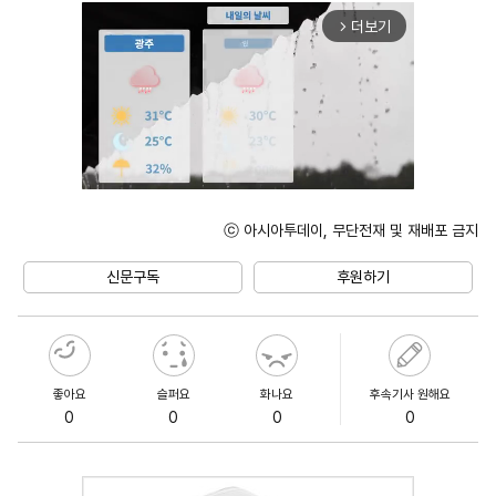
더보기
arrow_forward_ios
ⓒ 아시아투데이, 무단전재 및 재배포 금지
Unmute
신문구독
후원하기
좋아요
슬퍼요
화나요
후속기사 원해요
0
0
0
0