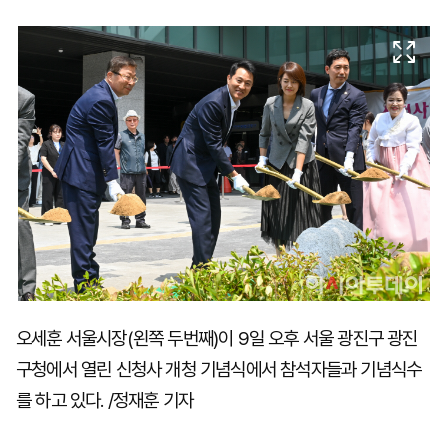
마
운
대
켓
세
학
파
동
워
문
골
프
오세훈 서울시장(왼쪽 두번째)이 9일 오후 서울 광진구 광진
구청에서 열린 신청사 개청 기념식에서 참석자들과 기념식수
를 하고 있다. /정재훈 기자