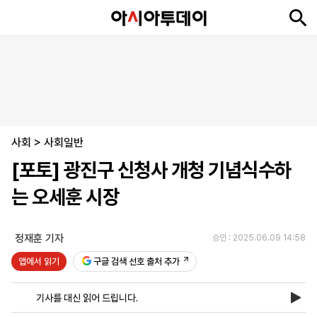
뉴
최
속
정
사
경
국
오
피
아
문
포
스
신
보
치
회
제
제
피
플
투
화
토
니
시
·
사회
언
티
스
>
사회일반
포
[포토] 광진구 신청사 개청 기념식수하
츠
는 오세훈 시장
ENGLISH
中
Tiếng
文
Việt
정재훈 기자
승인 : 2025.06.09 14:58
앱에서 읽기
구글 검색 선호 출처 추가
지
신
후
제
회
앱
면
문
원
보
사
설
기사를 대신 읽어 드립니다.
보
구
하
24
소
치
기
독
기
시
개