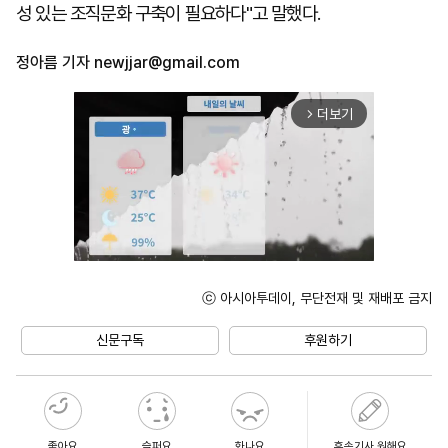
성 있는 조직문화 구축이 필요하다"고 말했다.
정아름 기자
newjjar@gmail.com
더보기
arrow_forward_ios
ⓒ 아시아투데이, 무단전재 및 재배포 금지
Unmute
신문구독
후원하기
좋아요
슬퍼요
화나요
후속기사 원해요