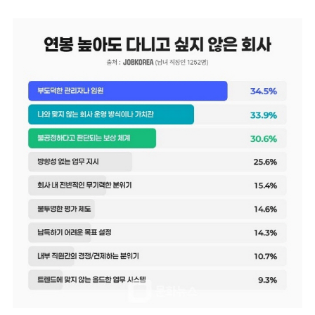
마
운
대
켓
세
학
파
동
워
문
골
프