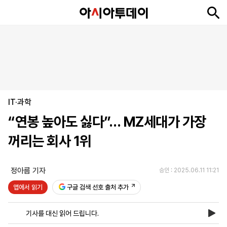
뉴
최
속
정
사
경
국
오
피
아
문
포
스
신
보
치
회
제
제
피
플
투
화
토
니
시
·
IT·과학
언
티
스
포
“연봉 높아도 싫다”… MZ세대가 가장
츠
꺼리는 회사 1위
ENGLISH
中
Tiếng
文
Việt
정아름 기자
승인 : 2025.06.11 11:21
앱에서 읽기
구글 검색 선호 출처 추가
지
신
후
제
회
앱
면
문
원
보
사
설
기사를 대신 읽어 드립니다.
보
구
하
24
소
치
기
독
기
시
개