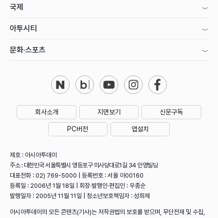
국제
아투시티
문화·스포츠
회사소개
지면보기
신문구독
PC버전
앱설치
제호 : 아시아투데이
주소 : 대한민국 서울특별시 영등포구 의사당대로1길 34 인영빌딩
대표전화 : 02) 769-5000 | 등록번호 : 서울 아00160
등록일 : 2006년 1월 18일 | 회장·발행인·편집인 : 우종순
발행일자 : 2005년 11월 11일 | 청소년보호책임자 : 성희제
아시아투데이의 모든 콘텐츠(기사)는 저작권법의 보호를 받으며, 무단전재 및 수집,