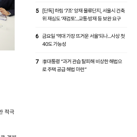
5
[단독] 하림 ‘7조’ 양재 물류단지, 서울시 건축
위 재심도 ‘재검토’…교통·방재 등 보완 요구
6
금요일 ‘역대 가장 뜨거운 서울’되나…사상 첫
40도 가능성
7
李대통령 “과거 관습 탈피해 비상한 해법으
로 주택 공급 해법 마련”
한 적극