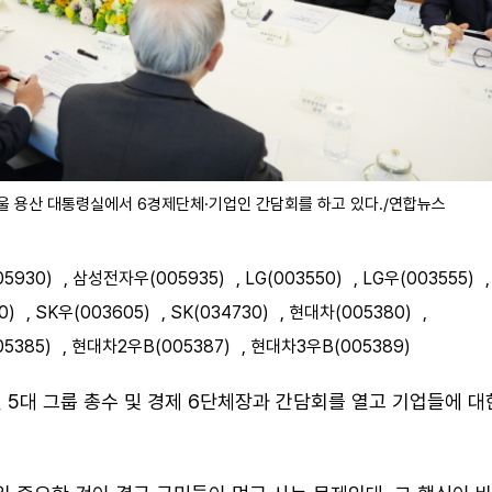
서울 용산 대통령실에서 6경제단체·기업인 간담회를 하고 있다./연합뉴스
5930)
,
삼성전자우(005935)
,
LG(003550)
,
LG우(003555)
,
0)
,
SK우(003605)
,
SK(034730)
,
현대차(005380)
,
5385)
,
현대차2우B(005387)
,
현대차3우B(005389)
 5대 그룹 총수 및 경제 6단체장과 간담회를 열고 기업들에 대