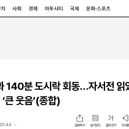
정치
사회
경제
아투시티
국제
문화·스포츠
경제
아투시티
국제
경제일반
종합
세계일반
정책
메트로
아시아·호주
금융·증권
경기·인천
북미
산업
세종·충청
중남미
IT·과학
영남
유럽
과 140분 도시락 회동…자서전 읽
부동산
호남
중동·아프리
유통
강원
‘큰 웃음’(종합)
중기·벤처
제주
인스타그램
 20:44
공유하기
읽기모드
글자크기
기사듣