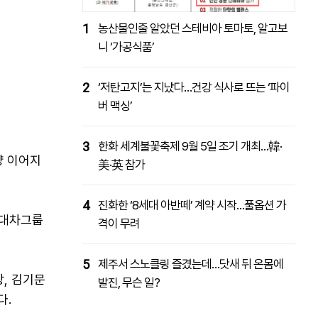
1
농산물인줄 알았던 스테비아 토마토, 알고보
니 ‘가공식품’
2
‘저탄고지’는 지났다…건강 식사로 뜨는 ‘파이
버 맥싱’
3
한화 세계불꽃축제 9월 5일 조기 개최…韓·
량 이어지
美·英 참가
4
진화한 ‘8세대 아반떼’ 계약 시작…풀옵션 가
현대차그룹
격이 무려
5
제주서 스노클링 즐겼는데…닷새 뒤 온몸에
, 김기문
발진, 무슨 일?
다.