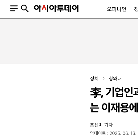
오피니언
오피니언
정치
사회
사설
정치일반
사회일반
칼럼·기고
청와대
사건·사고
기자의 눈
국회·정당
법원·검찰
피플
북한
교육·행정
정치
청와대
외교
노동·복지·환경
李, 기업인
국방
보건·의학
정부
는 이재용에 
홍선미 기자
SNS
뉴스스탠드
네이버블로그
아투TV(유튜브)
페이스북
업데이트 : 2025. 06. 13.