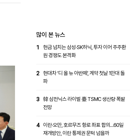
패밀리사이트
마켓파워
아투TV
대학동문골프최강전
많이 본 뉴스
1
현금 넘치는 삼성·SK하닉, 투자 이어 주주환
원 경쟁도 본격화
2
현대차 ‘디 올 뉴 아반떼’, 계약 첫날 1만대 돌
파
3
韓 삼전닉스 라이벌 臺 TSMC 생산량 폭발
전망
4
이란·오만, 호르무즈 항로 좌표 합의…60일
재개방안, 이란 통제권 문턱 넘을까