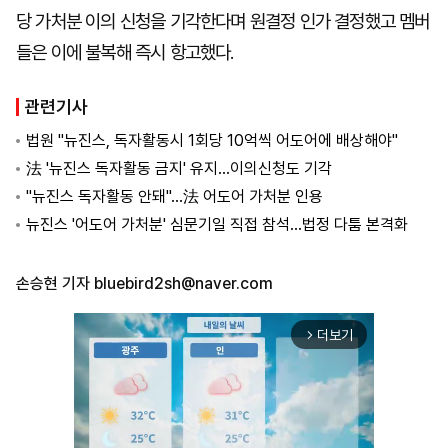
당 가처분 이의 신청을 기각한다며 원결정 인가 결정했고 멤버
들은 이에 불복해 즉시 항고했다.
관련기사
법원 "뉴진스, 독자활동시 1회당 10억씩 어도어에 배상해야"
法 '뉴진스 독자활동 금지' 유지…이의신청도 기각
"뉴진스 독자활동 안돼"…法 어도어 가처분 인용
뉴진스 '어도어 가처분' 심문기일 직접 참석…법정 다툼 본격화
손승현 기자
bluebird2sh@naver.com
더보기
arrow_forward_ios