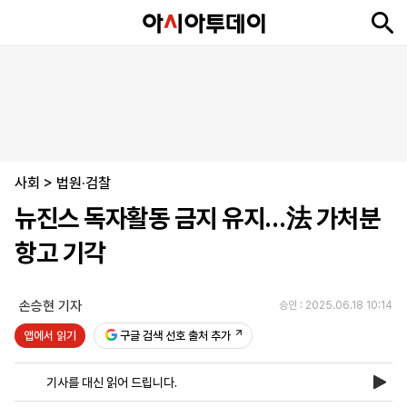
뉴
최
속
정
사
경
국
오
피
아
문
포
스
신
보
치
회
제
제
피
플
투
화
토
니
시
·
사회
언
티
스
>
법원·검찰
포
뉴진스 독자활동 금지 유지…法 가처분
츠
항고 기각
ENGLISH
中
Tiếng
文
Việt
손승현 기자
승인 : 2025.06.18 10:14
앱에서 읽기
구글 검색 선호 출처 추가
지
신
후
제
회
앱
면
문
원
보
사
설
기사를 대신 읽어 드립니다.
보
구
하
24
소
치
기
독
기
시
개