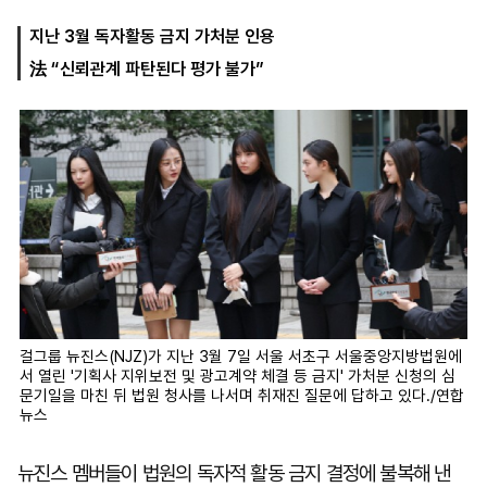
지난 3월 독자활동 금지 가처분 인용
法 “신뢰관계 파탄된다 평가 불가”
마
운
대
켓
세
학
파
동
워
문
골
프
걸그룹 뉴진스(NJZ)가 지난 3월 7일 서울 서초구 서울중앙지방법원에
서 열린 '기획사 지위보전 및 광고계약 체결 등 금지' 가처분 신청의 심
문기일을 마친 뒤 법원 청사를 나서며 취재진 질문에 답하고 있다./연합
뉴스
뉴진스 멤버들이 법원의 독자적 활동 금지 결정에 불복해 낸