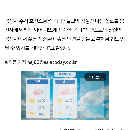
봉선사 주지 호산스님은 "'핫'한 불교의 상징인 나는 절로를 봉
선사에서 하게 되어 기쁘게 생각한다"며 "청년포교의 산실인
봉선사에서 젊은 청춘들이 좋은 인연을 만들고 부처님 법도 만
날 수 있기를 기대한다"고 밝혔다.
황의중 기자
hej80@asiatoday.co.kr
더보기
arrow_forward_ios