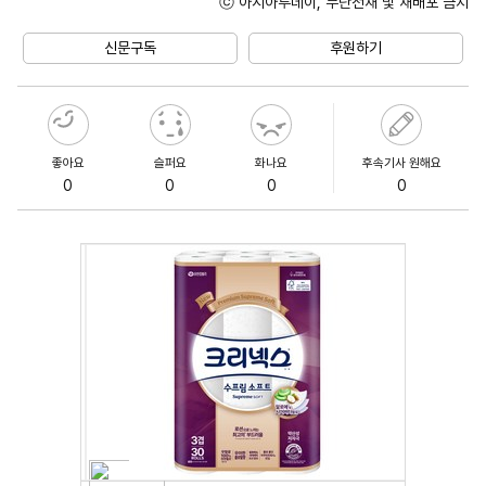
ⓒ 아시아투데이, 무단전재 및 재배포 금지
Unmute
신문구독
후원하기
좋아요
슬퍼요
화나요
후속기사 원해요
0
0
0
0