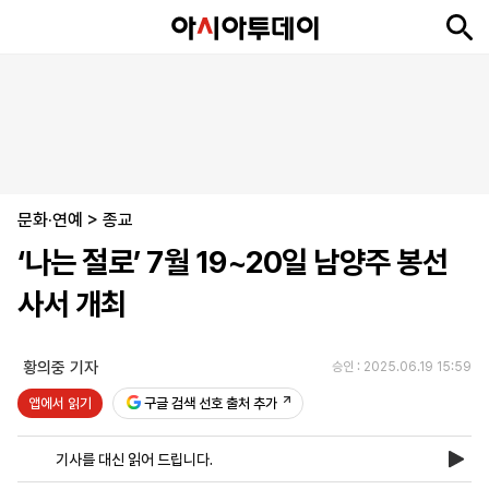
뉴
최
속
정
사
경
국
오
피
아
문
포
스
신
보
치
회
제
제
피
플
투
화
토
니
시
·
문화·연예
언
티
스
>
종교
포
‘나는 절로’ 7월 19~20일 남양주 봉선
츠
사서 개최
ENGLISH
中
Tiếng
文
Việt
황의중 기자
승인 : 2025.06.19 15:59
앱에서 읽기
구글 검색 선호 출처 추가
지
신
후
제
회
앱
면
문
원
보
사
설
기사를 대신 읽어 드립니다.
보
구
하
24
소
치
기
독
기
시
개