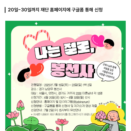
20일~30일까지 재단 홈페이지에 구글폼 통해 신청
마
운
대
켓
세
학
파
동
워
문
골
프